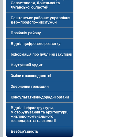
Севастополя, Донецької та
Луганської областей
Баштанське районне управління
Держпродспоживслужби
Пробація району
Відділ цифрового розвитку
Інформація про публічні закупівлі
Внутрішній аудит
Зміни в законодавстві
Звернення громадян
Консультативно-дорадчі органи
Відділ інфраструктури,
містобудування та архітектури,
житлово-комунального
господарства та екології
Безбар’єрність