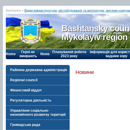
Bashtanka »
Відділ інфраструктури, містобудування та архітектури, житлово-комуна
Bashtansky counc
Mykolayiv region
Герої не
Планування роботи
Інформація для корист
Home
News
вмирають
2023 року
вадами зору
Районна державна адміністрація
Новини
Regional council
Фінансовий відділ
Регуляторна діяльність
Управління соціально-
економічного розвитку території
Громадська рада