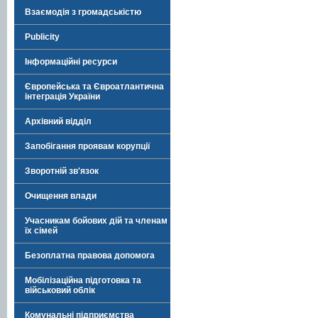
Взаємодія з громадськістю
Publicity
Інформаційні ресурси
Європейська та Євроатлантична
інтеграція України
Архівний відділ
Запобігання проявам корупції
Зворотній зв'язок
Очищення влади
Учасникам бойових дій та членам
їх сімей
Безоплатна правова допомога
Мобілізаційна підготовка та
військовий облік
Комунальні підприємства