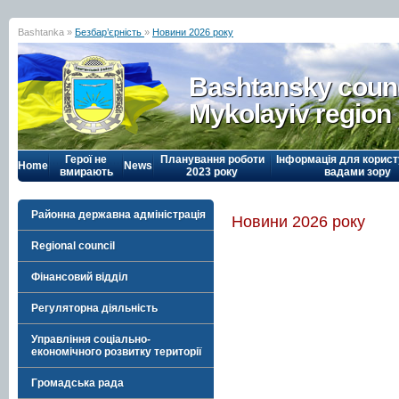
Bashtanka »
Безбар’єрність
»
Новини 2026 року
Bashtansky counc
Mykolayiv region
Герої не
Планування роботи
Інформація для корист
Home
News
вмирають
2023 року
вадами зору
Районна державна адміністрація
Новини 2026 року
Regional council
Фінансовий відділ
Регуляторна діяльність
Управління соціально-
економічного розвитку території
Громадська рада