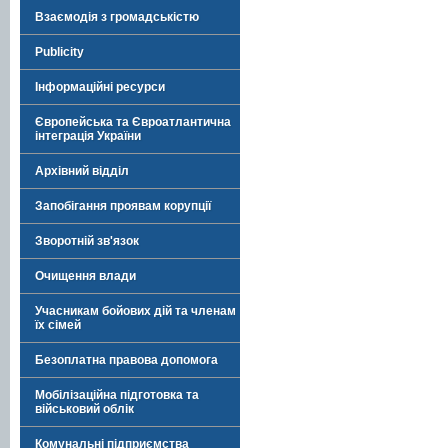
Взаємодія з громадськістю
Publicity
Інформаційні ресурси
Європейська та Євроатлантична
інтеграція України
Архівний відділ
Запобігання проявам корупції
Зворотній зв'язок
Очищення влади
Учасникам бойових дій та членам
їх сімей
Безоплатна правова допомога
Мобілізаційна підготовка та
військовий облік
Комунальні підприємства