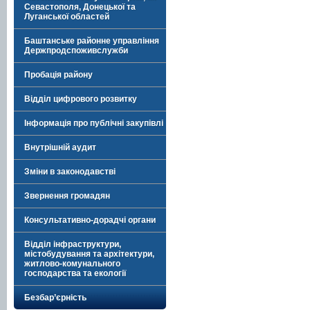
Севастополя, Донецької та
Луганської областей
Баштанське районне управління
Держпродспоживслужби
Пробація району
Відділ цифрового розвитку
Інформація про публічні закупівлі
Внутрішній аудит
Зміни в законодавстві
Звернення громадян
Консультативно-дорадчі органи
Відділ інфраструктури,
містобудування та архітектури,
житлово-комунального
господарства та екології
Безбар’єрність