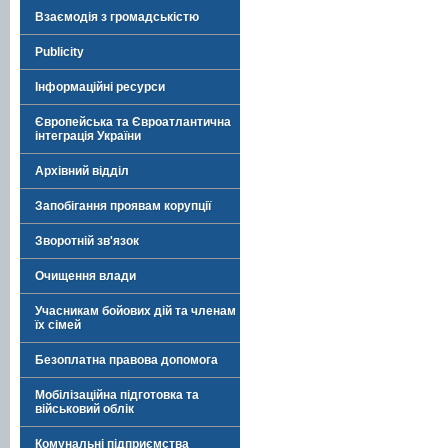
Взаємодія з громадськістю
Publicity
Інформаційні ресурси
Європейська та Євроатлантична
інтеграція України
Архівний відділ
Запобігання проявам корупції
Зворотній зв'язок
Очищення влади
Учасникам бойових дій та членам
їх сімей
Безоплатна правова допомога
Мобілізаційна підготовка та
військовий облік
Комунальні підприємства