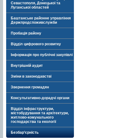
Севастополя, Донецької та
Луганської областей
Баштанське районне управління
Держпродспоживслужби
Пробація району
Відділ цифрового розвитку
Інформація про публічні закупівлі
Внутрішній аудит
Зміни в законодавстві
Звернення громадян
Консультативно-дорадчі органи
Відділ інфраструктури,
містобудування та архітектури,
житлово-комунального
господарства та екології
Безбар’єрність