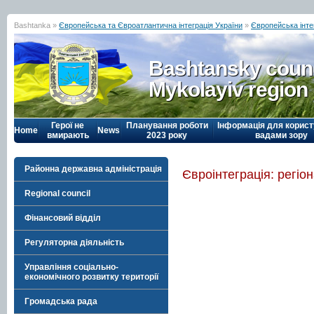
Bashtanka »
Європейська та Євроатлантична інтеграція України
»
Європейська інте
Bashtansky counc
Mykolayiv region
Герої не
Планування роботи
Інформація для корист
Home
News
вмирають
2023 року
вадами зору
Районна державна адміністрація
Євроінтеграція: регіо
Regional council
Фінансовий відділ
Регуляторна діяльність
Управління соціально-
економічного розвитку території
Громадська рада