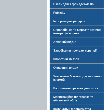
Взаємодія з громадськістю
Publicity
Інформаційні ресурси
Європейська та Євроатлантична
інтеграція України
Архівний відділ
Запобігання проявам корупції
Зворотній зв'язок
Очищення влади
Учасникам бойових дій та членам
їх сімей
Безоплатна правова допомога
Мобілізаційна підготовка та
військовий облік
Комунальні підприємства