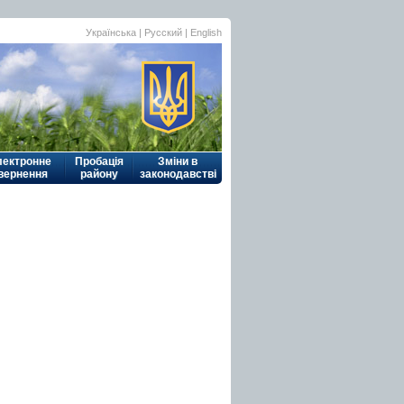
Українська
|
Русский
| English
лектронне
Пробація
Зміни в
вернення
району
законодавстві