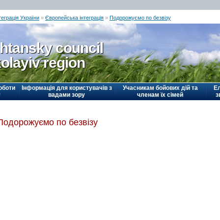
еграція України
»
Європейська інтеграція
»
Подорожуємо по безвізу
htansky council
olayiv region
оботи
Інформація для користувачів з
Учасникам бойових дій та
Е
у
вадами зору
членам їх сімей
з
Подорожуємо по безвізу