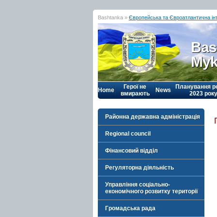
Bashtanka »
Європейська та Євроатлантична інт
Bas
Myk
Герої не
Планування р
Home
News
вмирають
2023 рок
Районна державна адміністрація
Regional council
Фінансовий відділ
Регуляторна діяльність
Управління соціально-
економічного розвитку території
Громадська рада