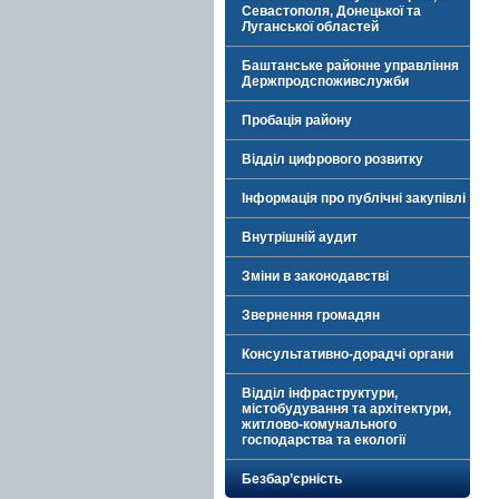
Севастополя, Донецької та
Луганської областей
Баштанське районне управління
Держпродспоживслужби
Пробація району
Відділ цифрового розвитку
Інформація про публічні закупівлі
Внутрішній аудит
Зміни в законодавстві
Звернення громадян
Консультативно-дорадчі органи
Відділ інфраструктури,
містобудування та архітектури,
житлово-комунального
господарства та екології
Безбар’єрність