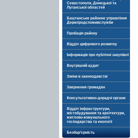
Севастополя, Донецької та
Луганської областей
Баштанське районне управління
Держпродспоживслужби
Пробація району
Відділ цифрового розвитку
Інформація про публічні закупівлі
Внутрішній аудит
Зміни в законодавстві
Звернення громадян
Консультативно-дорадчі органи
Відділ інфраструктури,
містобудування та архітектури,
житлово-комунального
господарства та екології
Безбар’єрність