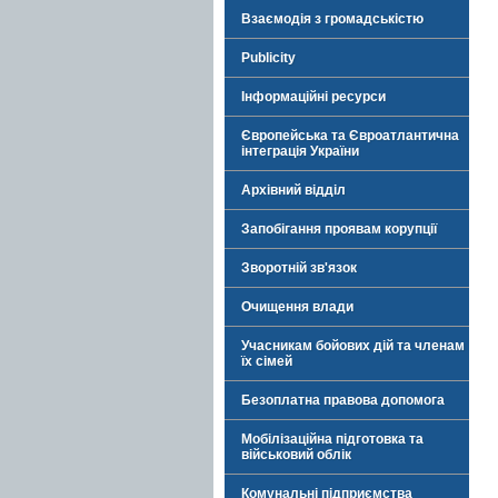
Взаємодія з громадськістю
Publicity
Інформаційні ресурси
Європейська та Євроатлантична
інтеграція України
Архівний відділ
Запобігання проявам корупції
Зворотній зв'язок
Очищення влади
Учасникам бойових дій та членам
їх сімей
Безоплатна правова допомога
Мобілізаційна підготовка та
військовий облік
Комунальні підприємства