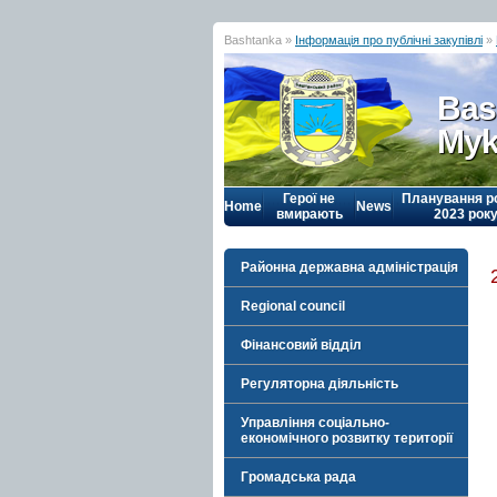
Bashtanka »
Інформація про публічні закупівлі
»
Bas
Myk
Герої не
Планування р
Home
News
вмирають
2023 рок
Районна державна адміністрація
Regional council
Фінансовий відділ
Регуляторна діяльність
Управління соціально-
економічного розвитку території
Громадська рада