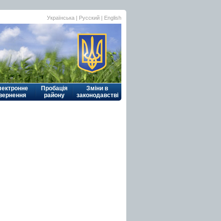
Українська
|
Русский
| English
лектронне
Пробація
Зміни в
вернення
району
законодавстві