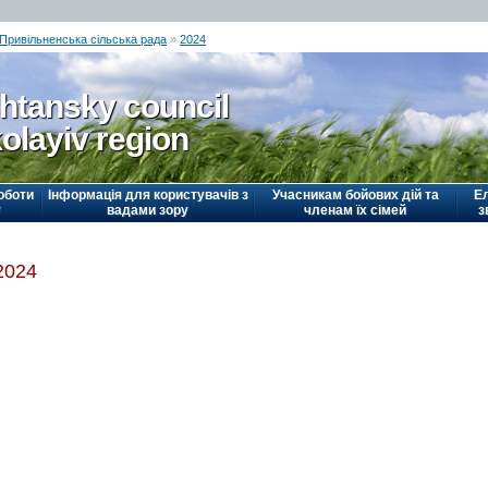
Привільненська сільська рада
»
2024
htansky council
olayiv region
оботи
Інформація для користувачів з
Учасникам бойових дій та
Е
у
вадами зору
членам їх сімей
з
2024