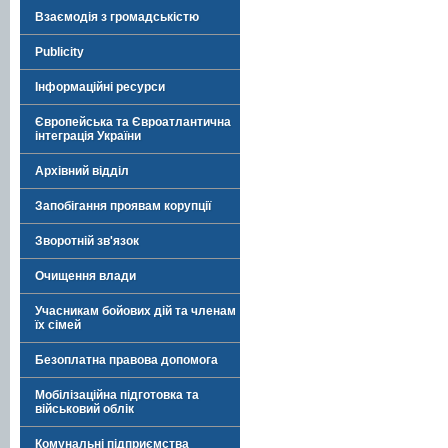
Взаємодія з громадськістю
Publicity
Інформаційні ресурси
Європейська та Євроатлантична
інтеграція України
Архівний відділ
Запобігання проявам корупції
Зворотній зв'язок
Очищення влади
Учасникам бойових дій та членам
їх сімей
Безоплатна правова допомога
Мобілізаційна підготовка та
військовий облік
Комунальні підприємства