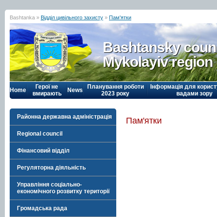
Bashtanka »
Відділ цивільного захисту
»
Пам'ятки
Bashtansky counc
Mykolayiv region
Герої не
Планування роботи
Інформація для корист
Home
News
вмирають
2023 року
вадами зору
Районна державна адміністрація
Пам'ятки
Regional council
Фінансовий відділ
Регуляторна діяльність
Управління соціально-
економічного розвитку території
Громадська рада