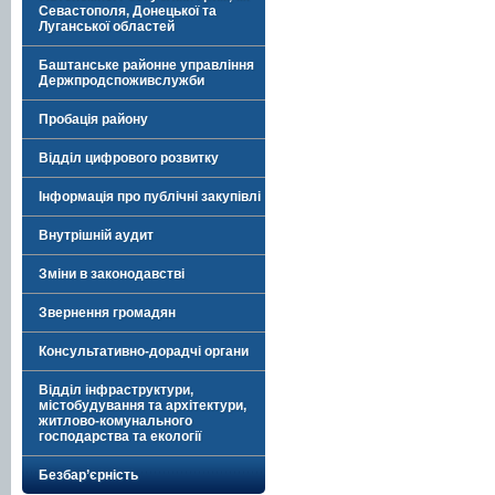
Севастополя, Донецької та
Луганської областей
Баштанське районне управління
Держпродспоживслужби
Пробація району
Відділ цифрового розвитку
Інформація про публічні закупівлі
Внутрішній аудит
Зміни в законодавстві
Звернення громадян
Консультативно-дорадчі органи
Відділ інфраструктури,
містобудування та архітектури,
житлово-комунального
господарства та екології
Безбар’єрність