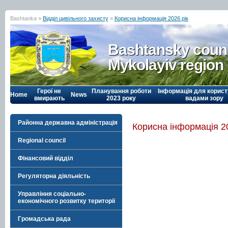
Bashtanka »
Відділ цивільного захисту
»
Корисна інформація 2026 рік
Bashtansky counc
Mykolayiv region
Герої не
Планування роботи
Інформація для корист
Home
News
вмирають
2023 року
вадами зору
Районна державна адміністрація
Корисна інформація 20
Regional council
Фінансовий відділ
Регуляторна діяльність
Управління соціально-
економічного розвитку території
Громадська рада