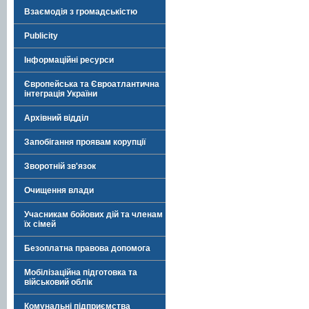
Взаємодія з громадськістю
Publicity
Інформаційні ресурси
Європейська та Євроатлантична
інтеграція України
Архівний відділ
Запобігання проявам корупції
Зворотній зв'язок
Очищення влади
Учасникам бойових дій та членам
їх сімей
Безоплатна правова допомога
Мобілізаційна підготовка та
військовий облік
Комунальні підприємства