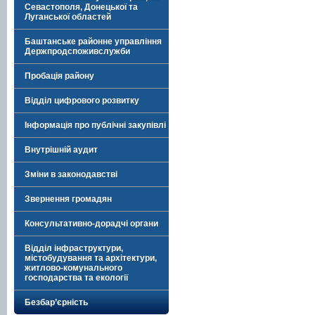
Севастополя, Донецької та
Луганської областей
Баштанське районне управління
Держпродспоживслужби
Пробація району
Відділ цифрового розвитку
Інформація про публічні закупівлі
Внутрішній аудит
Зміни в законодавстві
Звернення громадян
Консультативно-дорадчі органи
Відділ інфраструктури,
містобудування та архітектури,
житлово-комунального
господарства та екології
Безбар’єрність