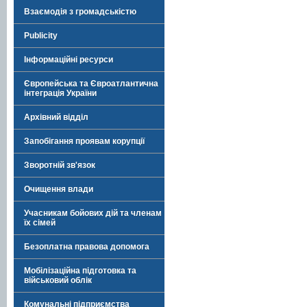
Взаємодія з громадськістю
Publicity
Інформаційні ресурси
Європейська та Євроатлантична
інтеграція України
Архівний відділ
Запобігання проявам корупції
Зворотній зв'язок
Очищення влади
Учасникам бойових дій та членам
їх сімей
Безоплатна правова допомога
Мобілізаційна підготовка та
військовий облік
Комунальні підприємства