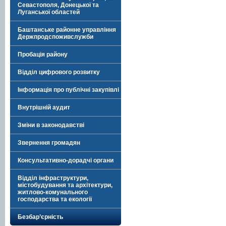
Севастополя, Донецької та
Луганської областей
Баштанське районне управління
Держпродспоживслужби
Пробація району
Відділ цифрового розвитку
Інформація про публічні закупівлі
Внутрішній аудит
Зміни в законодавстві
Звернення громадян
Консультативно-дорадчі органи
Відділ інфраструктури,
містобудування та архітектури,
житлово-комунального
господарства та екології
Безбар’єрність