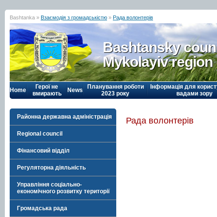
Bashtanka »
Взаємодія з громадськістю
»
Рада волонтерів
Bashtansky counc
Mykolayiv region
Герої не
Планування роботи
Інформація для корист
Home
News
вмирають
2023 року
вадами зору
Районна державна адміністрація
Рада волонтерів
Regional council
Фінансовий відділ
Регуляторна діяльність
Управління соціально-
економічного розвитку території
Громадська рада