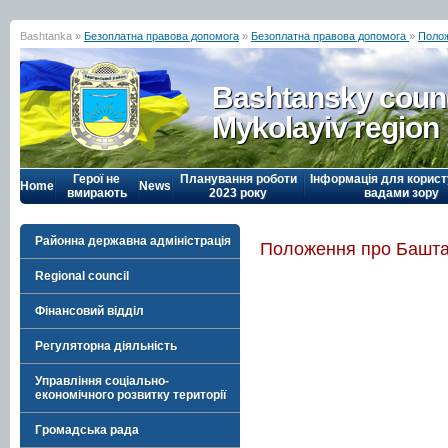
Bashtanka »
Безоплатна правова допомога
»
Безоплатна правова допомога
»
Полож
Bashtansky counc
Mykolayiv region
Герої не
Планування роботи
Інформація для корист
Home
News
вмирають
2023 року
вадами зору
Районна державна адміністрація
Положення про Башт
Regional council
Фінансовий відділ
Регуляторна діяльність
Управління соціально-
економічного розвитку території
Громадська рада