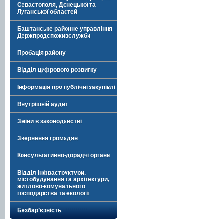
Севастополя, Донецької та
Луганської областей
Баштанське районне управління
Держпродспоживслужби
Пробація району
Відділ цифрового розвитку
Інформація про публічні закупівлі
Внутрішній аудит
Зміни в законодавстві
Звернення громадян
Консультативно-дорадчі органи
Відділ інфраструктури,
містобудування та архітектури,
житлово-комунального
господарства та екології
Безбар’єрність