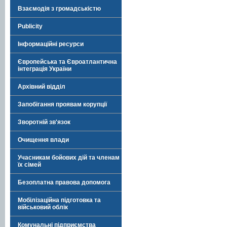
Взаємодія з громадськістю
Publicity
Інформаційні ресурси
Європейська та Євроатлантична
інтеграція України
Архівний відділ
Запобігання проявам корупції
Зворотній зв'язок
Очищення влади
Учасникам бойових дій та членам
їх сімей
Безоплатна правова допомога
Мобілізаційна підготовка та
військовий облік
Комунальні підприємства