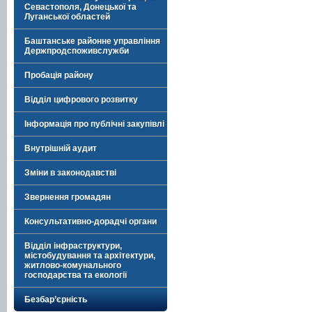
Севастополя, Донецької та
Луганської областей
Баштанське районне управління
Держпродспоживслужби
Пробація району
Відділ цифрового розвитку
Інформація про публічні закупівлі
Внутрішній аудит
Зміни в законодавстві
Звернення громадян
Консультативно-дорадчі органи
Відділ інфраструктури,
містобудування та архітектури,
житлово-комунального
господарства та екології
Безбар’єрність