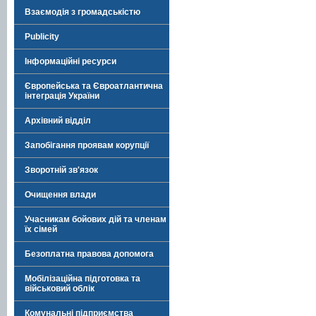
Взаємодія з громадськістю
Publicity
Інформаційні ресурси
Європейська та Євроатлантична
інтеграція України
Архівний відділ
Запобігання проявам корупції
Зворотній зв'язок
Очищення влади
Учасникам бойових дій та членам
їх сімей
Безоплатна правова допомога
Мобілізаційна підготовка та
військовий облік
Комунальні підприємства