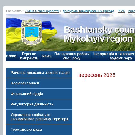
Bashtanka »
Зміни в законодавстві
»
До відома територіальних громад
»
2025
»
вер
Bashtansky counc
Mykolayiv region
Герої не
Планування роботи
Інформація для корист
Home
News
вмирають
2023 року
вадами зору
Районна державна адміністрація
вересень 2025
Regional council
Фінансовий відділ
Регуляторна діяльність
Управління соціально-
економічного розвитку території
Громадська рада