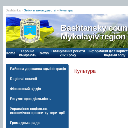
Bashtanka »
Зміни в законодавстві
»
Культура
Bashtansky counc
Mykolayiv region
Герої не
Планування роботи
Інформація для корист
Home
News
вмирають
2023 року
вадами зору
Районна державна адміністрація
Культура
Regional council
Фінансовий відділ
Регуляторна діяльність
Управління соціально-
економічного розвитку території
Громадська рада