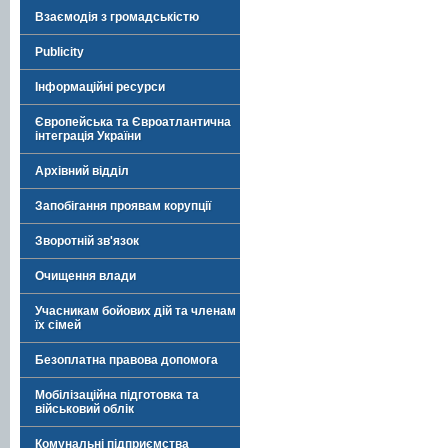
Взаємодія з громадськістю
Publicity
Інформаційні ресурси
Європейська та Євроатлантична
інтеграція України
Архівний відділ
Запобігання проявам корупції
Зворотній зв'язок
Очищення влади
Учасникам бойових дій та членам
їх сімей
Безоплатна правова допомога
Мобілізаційна підготовка та
військовий облік
Комунальні підприємства