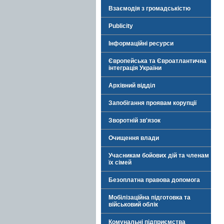
Взаємодія з громадськістю
Publicity
Інформаційні ресурси
Європейська та Євроатлантична
інтеграція України
Архівний відділ
Запобігання проявам корупції
Зворотній зв'язок
Очищення влади
Учасникам бойових дій та членам
їх сімей
Безоплатна правова допомога
Мобілізаційна підготовка та
військовий облік
Комунальні підприємства