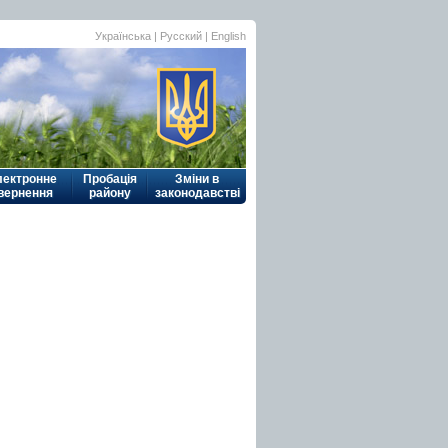
Українська
|
Русский
| English
лектронне
Пробація
Зміни в
вернення
району
законодавстві