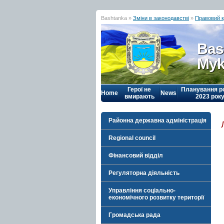
Bashtanka »
Зміни в законодавстві
»
Правовий к
Bas
Myk
Герої не
Планування р
Home
News
вмирають
2023 рок
Районна державна адміністрація
Regional council
Фінансовий відділ
Регуляторна діяльність
Управління соціально-
економічного розвитку території
Громадська рада