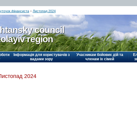
уточок фінансиста
»
Листопад 2024
htansky council
olayiv region
оботи
Інформація для користувачів з
Учасникам бойових дій та
Е
у
вадами зору
членам їх сімей
з
Листопад 2024