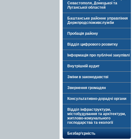
Севастополя, Донецької та
Луганської областей
Баштанське районне управління
Держпродспоживслужби
Пробація району
Відділ цифрового розвитку
Інформація про публічні закупівлі
Внутрішній аудит
Зміни в законодавстві
Звернення громадян
Консультативно-дорадчі органи
Відділ інфраструктури,
містобудування та архітектури,
житлово-комунального
господарства та екології
Безбар’єрність