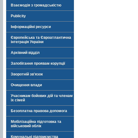
Взаємодія з громадськістю
Publicity
Інформаційні ресурси
Європейська та Євроатлантична
інтеграція України
Архівний відділ
Запобігання проявам корупції
Зворотній зв'язок
Очищення влади
Учасникам бойових дій та членам
їх сімей
Безоплатна правова допомога
Мобілізаційна підготовка та
військовий облік
Комунальні підприємства