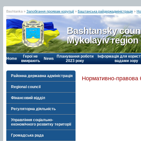
Bashtanka »
Запобігання проявам корупції
»
Баштанська райдержадміністрація
»
Но
Bashtansky counc
Mykolayiv region
Герої не
Планування роботи
Інформація для корист
Home
News
вмирають
2023 року
вадами зору
Районна державна адміністрація
Нормативно-правова 
Regional council
Фінансовий відділ
Регуляторна діяльність
Управління соціально-
економічного розвитку території
Громадська рада