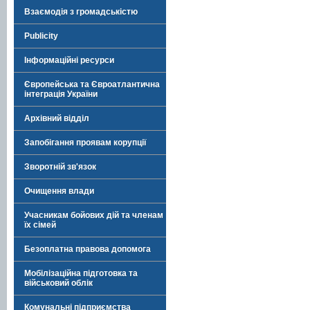
Взаємодія з громадськістю
Publicity
Інформаційні ресурси
Європейська та Євроатлантична
інтеграція України
Архівний відділ
Запобігання проявам корупції
Зворотній зв'язок
Очищення влади
Учасникам бойових дій та членам
їх сімей
Безоплатна правова допомога
Мобілізаційна підготовка та
військовий облік
Комунальні підприємства