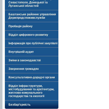
Севастополя, Донецької та
Луганської областей
Баштанське районне управління
Держпродспоживслужби
Пробація району
Відділ цифрового розвитку
Інформація про публічні закупівлі
Внутрішній аудит
Зміни в законодавстві
Звернення громадян
Консультативно-дорадчі органи
Відділ інфраструктури,
містобудування та архітектури,
житлово-комунального
господарства та екології
Безбар’єрність