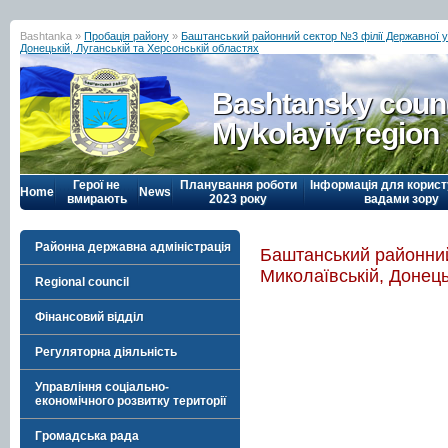
Bashtanka »
Пробація району
»
Баштанський районний сектор №3 філії Державної у
Донецькій, Луганській та Херсонській областях
Bashtansky counc
Mykolayiv region
Герої не
Планування роботи
Інформація для корист
Home
News
вмирають
2023 року
вадами зору
Районна державна адміністрація
Баштанський районний
Миколаївській, Донець
Regional council
Фінансовий відділ
Регуляторна діяльність
Управління соціально-
економічного розвитку території
Громадська рада