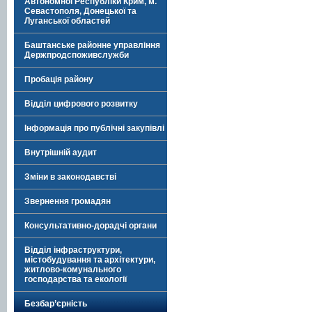
Автономної Республіки Крим, м.
Севастополя, Донецької та
Луганської областей
Баштанське районне управління
Держпродспоживслужби
Пробація району
Відділ цифрового розвитку
Інформація про публічні закупівлі
Внутрішній аудит
Зміни в законодавстві
Звернення громадян
Консультативно-дорадчі органи
Відділ інфраструктури,
містобудування та архітектури,
житлово-комунального
господарства та екології
Безбар’єрність