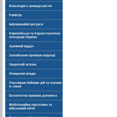
Взаємодія з громадськістю
Publicity
Інформаційні ресурси
Європейська та Євроатлантична
інтеграція України
Архівний відділ
Запобігання проявам корупції
Зворотній зв'язок
Очищення влади
Учасникам бойових дій та членам
їх сімей
Безоплатна правова допомога
Мобілізаційна підготовка та
військовий облік