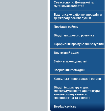
Севастополя, Донецької та
Луганської областей
Баштанське районне управління
Держпродспоживслужби
Пробація району
Відділ цифрового розвитку
Інформація про публічні закупівлі
Внутрішній аудит
Зміни в законодавстві
Звернення громадян
Консультативно-дорадчі органи
Відділ інфраструктури,
містобудування та архітектури,
житлово-комунального
господарства та екології
Безбар’єрність