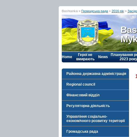
Bashtanka »
Громадська рада
»
2016 рік
»
Засід
Bas
Myk
Герої не
Планування р
Home
News
вмирають
2023 рок
Районна державна адміністрація
Regional council
Фінансовий відділ
Регуляторна діяльність
Управління соціально-
економічного розвитку території
Громадська рада