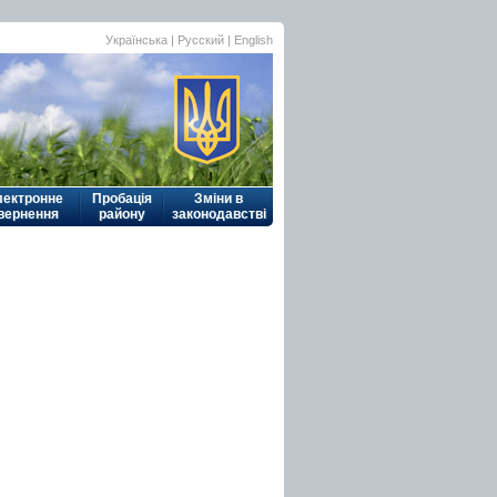
Українська
|
Русский
| English
лектронне
Пробація
Зміни в
вернення
району
законодавстві