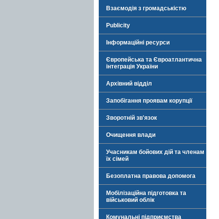
Взаємодія з громадськістю
Publicity
Інформаційні ресурси
Європейська та Євроатлантична
інтеграція України
Архівний відділ
Запобігання проявам корупції
Зворотній зв'язок
Очищення влади
Учасникам бойових дій та членам
їх сімей
Безоплатна правова допомога
Мобілізаційна підготовка та
військовий облік
Комунальні підприємства