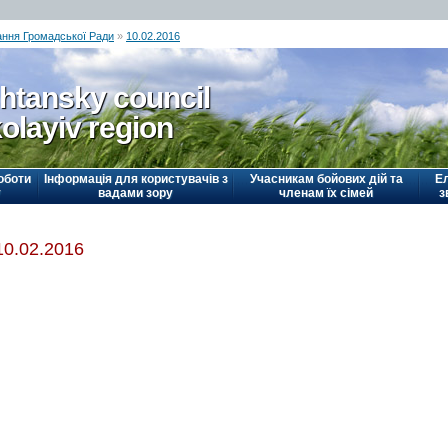
ання Громадської Ради
»
10.02.2016
htansky council
olayiv region
оботи
Інформація для користувачів з
Учасникам бойових дій та
Е
у
вадами зору
членам їх сімей
з
10.02.2016