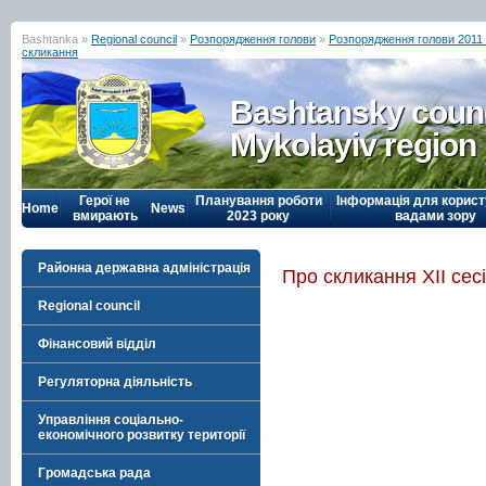
Bashtanka »
Regional council
»
Розпорядження голови
»
Розпорядження голови 2011
скликання
Bashtansky counc
Mykolayiv region
Герої не
Планування роботи
Інформація для корист
Home
News
вмирають
2023 року
вадами зору
Районна державна адміністрація
Про скликання ХІI сес
Regional council
Фінансовий відділ
Регуляторна діяльність
Управління соціально-
економічного розвитку території
Громадська рада