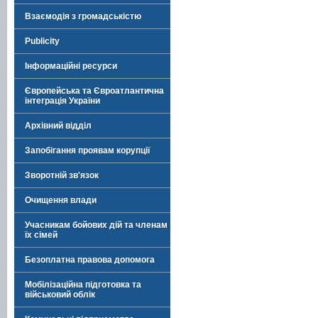
Взаємодія з громадськістю
Publicity
Інформаційні ресурси
Європейська та Євроатлантична
інтеграція України
Архівний відділ
Запобігання проявам корупції
Зворотній зв'язок
Очищення влади
Учасникам бойових дій та членам
їх сімей
Безоплатна правова допомога
Мобілізаційна підготовка та
військовий облік