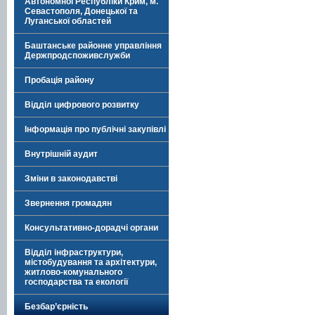
Автономної Республіки Крим, м.
Севастополя, Донецької та
Луганської областей
Баштанське районне управління
Держпродспоживслужби
Пробація району
Відділ цифрового розвитку
Інформація про публічні закупівлі
Внутрішній аудит
Зміни в законодавстві
Звернення громадян
Консультативно-дорадчі органи
Відділ інфраструктури,
містобудування та архітектури,
житлово-комунального
господарства та екології
Безбар’єрність