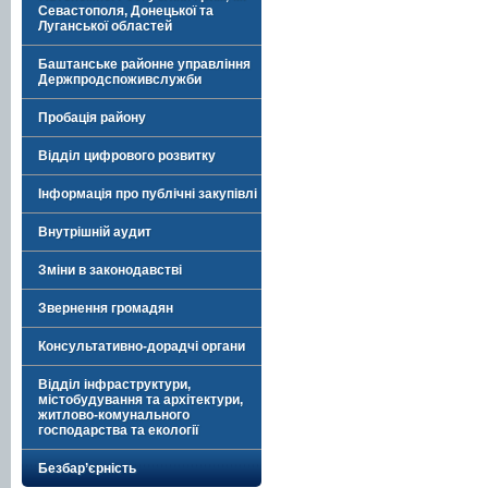
Севастополя, Донецької та
Луганської областей
Баштанське районне управління
Держпродспоживслужби
Пробація району
Відділ цифрового розвитку
Інформація про публічні закупівлі
Внутрішній аудит
Зміни в законодавстві
Звернення громадян
Консультативно-дорадчі органи
Відділ інфраструктури,
містобудування та архітектури,
житлово-комунального
господарства та екології
Безбар’єрність