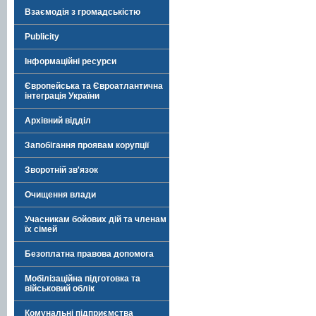
Взаємодія з громадськістю
Publicity
Інформаційні ресурси
Європейська та Євроатлантична
інтеграція України
Архівний відділ
Запобігання проявам корупції
Зворотній зв'язок
Очищення влади
Учасникам бойових дій та членам
їх сімей
Безоплатна правова допомога
Мобілізаційна підготовка та
військовий облік
Комунальні підприємства