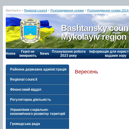
Bashtanka »
Regional council
»
Розпорядження голови
»
Розпорядження голови 2014
Bashtansky counc
Mykolayiv region
Герої не
Планування роботи
Інформація для корист
Home
News
вмирають
2023 року
вадами зору
Районна державна адміністрація
Вересень
Regional council
Фінансовий відділ
Регуляторна діяльність
Управління соціально-
економічного розвитку території
Громадська рада