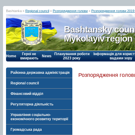
Bashtanka »
Regional council
»
Розпорядження голови
»
Розпорядження голови 2019
Bashtansky counc
Mykolayiv region
Герої не
Планування роботи
Інформація для корист
Home
News
вмирають
2023 року
вадами зору
Районна державна адміністрація
Розпорядження голови
Regional council
Фінансовий відділ
Регуляторна діяльність
Управління соціально-
економічного розвитку території
Громадська рада