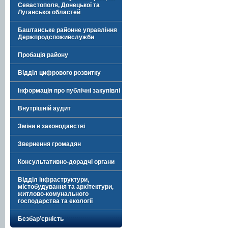
Севастополя, Донецької та
Луганської областей
Баштанське районне управління
Держпродспоживслужби
Пробація району
Відділ цифрового розвитку
Інформація про публічні закупівлі
Внутрішній аудит
Зміни в законодавстві
Звернення громадян
Консультативно-дорадчі органи
Відділ інфраструктури,
містобудування та архітектури,
житлово-комунального
господарства та екології
Безбар’єрність