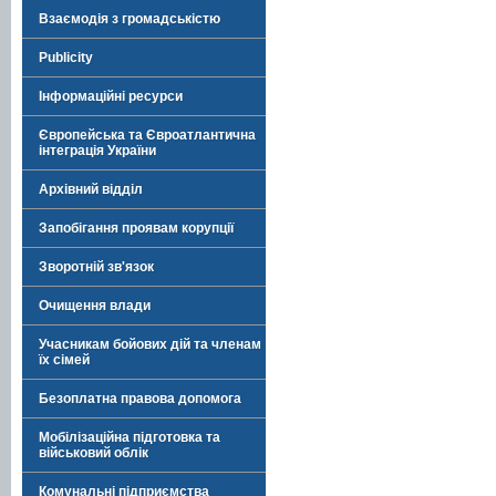
Взаємодія з громадськістю
Publicity
Інформаційні ресурси
Європейська та Євроатлантична
інтеграція України
Архівний відділ
Запобігання проявам корупції
Зворотній зв'язок
Очищення влади
Учасникам бойових дій та членам
їх сімей
Безоплатна правова допомога
Мобілізаційна підготовка та
військовий облік
Комунальні підприємства