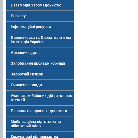
Взаємодія з громадськістю
Publicity
Інформаційні ресурси
Європейська та Євроатлантична
інтеграція України
Архівний відділ
Запобігання проявам корупції
Зворотній зв'язок
Очищення влади
Учасникам бойових дій та членам
їх сімей
Безоплатна правова допомога
Мобілізаційна підготовка та
військовий облік
Комунальні підприємства