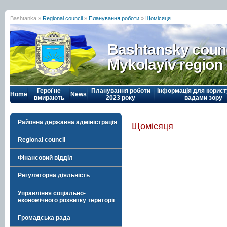
Bashtanka »
Regional council
»
Планування роботи
»
Щомісяця
Bashtansky counc
Mykolayiv region
Герої не
Планування роботи
Інформація для корист
Home
News
вмирають
2023 року
вадами зору
Районна державна адміністрація
Щомісяця
Regional council
Фінансовий відділ
Регуляторна діяльність
Управління соціально-
економічного розвитку території
Громадська рада