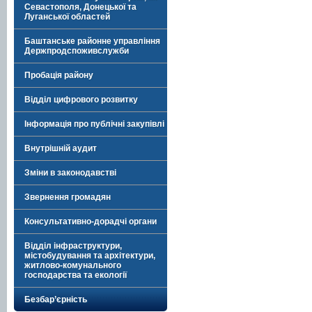
Севастополя, Донецької та
Луганської областей
Баштанське районне управління
Держпродспоживслужби
Пробація району
Відділ цифрового розвитку
Інформація про публічні закупівлі
Внутрішній аудит
Зміни в законодавстві
Звернення громадян
Консультативно-дорадчі органи
Відділ інфраструктури,
містобудування та архітектури,
житлово-комунального
господарства та екології
Безбар’єрність