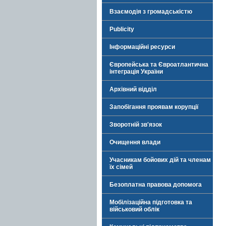
Взаємодія з громадськістю
Publicity
Інформаційні ресурси
Європейська та Євроатлантична
інтеграція України
Архівний відділ
Запобігання проявам корупції
Зворотній зв'язок
Очищення влади
Учасникам бойових дій та членам
їх сімей
Безоплатна правова допомога
Мобілізаційна підготовка та
військовий облік