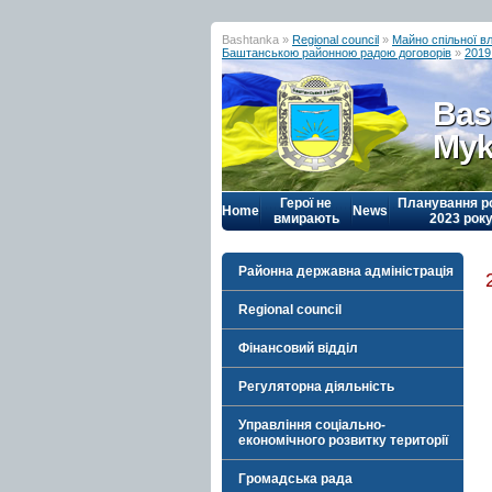
Bashtanka »
Regional council
»
Майно спільної в
Баштанською районною радою договорів
»
2019 
Bas
Myk
Герої не
Планування р
Home
News
вмирають
2023 рок
Районна державна адміністрація
Regional council
Фінансовий відділ
Регуляторна діяльність
Управління соціально-
економічного розвитку території
Громадська рада