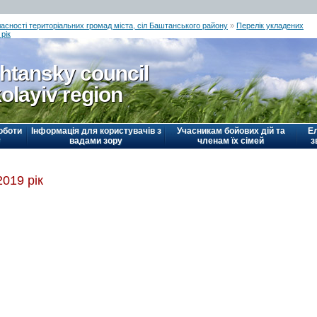
ласності територіальних громад міста, сіл Баштанського району
»
Перелік укладених
рік
htansky council
olayiv region
оботи
Інформація для користувачів з
Учасникам бойових дій та
Е
у
вадами зору
членам їх сімей
з
2019 рік