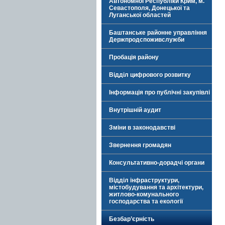
Автономної Республіки Крим, м.
Севастополя, Донецької та
Луганської областей
Баштанське районне управління
Держпродспоживслужби
Пробація району
Відділ цифрового розвитку
Інформація про публічні закупівлі
Внутрішній аудит
Зміни в законодавстві
Звернення громадян
Консультативно-дорадчі органи
Відділ інфраструктури,
містобудування та архітектури,
житлово-комунального
господарства та екології
Безбар’єрність