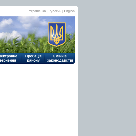
Українська
|
Русский
| English
лектронне
Пробація
Зміни в
вернення
району
законодавстві