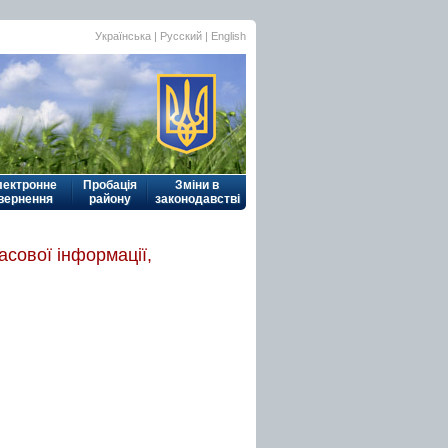
Українська
|
Русский
| English
лектронне
Пробація
Зміни в
вернення
району
законодавстві
масової інформації,