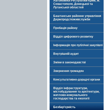
Автономної Республіки Крим, м.
Севастополя, Донецької та
Луганської областей
Баштанське районне управління
Держпродспоживслужби
Пробація району
Відділ цифрового розвитку
Інформація про публічні закупівлі
Внутрішній аудит
Зміни в законодавстві
Звернення громадян
Консультативно-дорадчі органи
Відділ інфраструктури,
містобудування та архітектури,
житлово-комунального
господарства та екології
Безбар’єрність