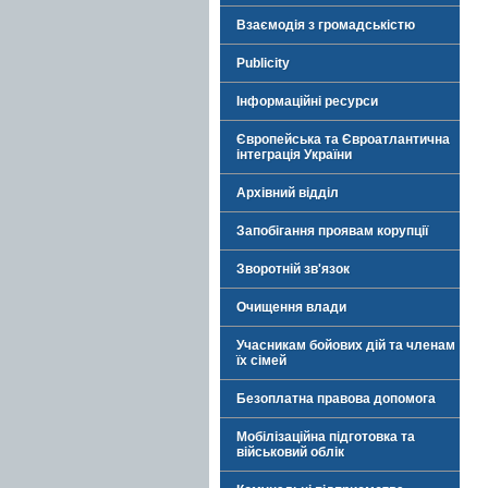
Взаємодія з громадськістю
Publicity
Інформаційні ресурси
Європейська та Євроатлантична
інтеграція України
Архівний відділ
Запобігання проявам корупції
Зворотній зв'язок
Очищення влади
Учасникам бойових дій та членам
їх сімей
Безоплатна правова допомога
Мобілізаційна підготовка та
військовий облік