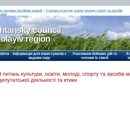
у засідань постійних комісій
»
З питань культури, освіти, молоді, спорту та засобів
етики
htansky council
olayiv region
оботи
Інформація для користувачів з
Учасникам бойових дій та
Е
у
вадами зору
членам їх сімей
з
З питань культури, освіти, молоді, спорту та засобів 
депутатської діяльності та етики