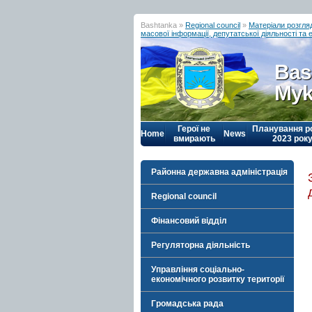
Bashtanka »
Regional council
»
Матеріали розгляд
масової інформації, депутатської діяльності та 
Bas
Myk
Герої не
Планування р
Home
News
вмирають
2023 рок
Районна державна адміністрація
Regional council
Фінансовий відділ
Регуляторна діяльність
Управління соціально-
економічного розвитку території
Громадська рада