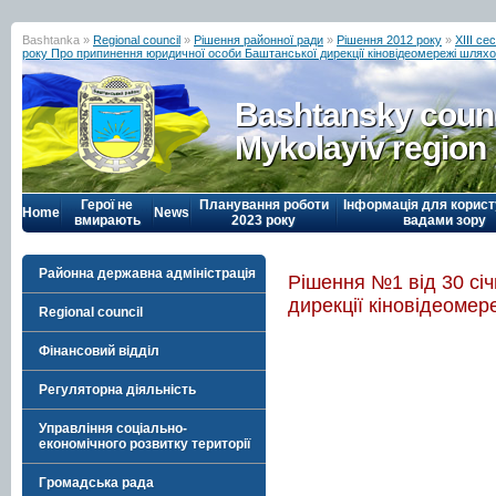
Bashtanka »
Regional council
»
Рішення районної ради
»
Рішення 2012 року
»
ХІІІ се
року Про припинення юридичної особи Баштанської дирекції кіновідеомережі шляхом 
Bashtansky counc
Mykolayiv region
Герої не
Планування роботи
Інформація для корист
Home
News
вмирають
2023 року
вадами зору
Районна державна адміністрація
Рішення №1 від 30 сі
дирекції кіновідеомере
Regional council
Фінансовий відділ
Регуляторна діяльність
Управління соціально-
економічного розвитку території
Громадська рада