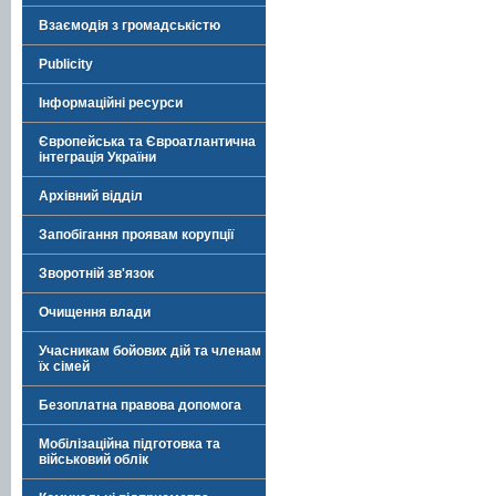
Взаємодія з громадськістю
Publicity
Інформаційні ресурси
Європейська та Євроатлантична
інтеграція України
Архівний відділ
Запобігання проявам корупції
Зворотній зв'язок
Очищення влади
Учасникам бойових дій та членам
їх сімей
Безоплатна правова допомога
Мобілізаційна підготовка та
військовий облік