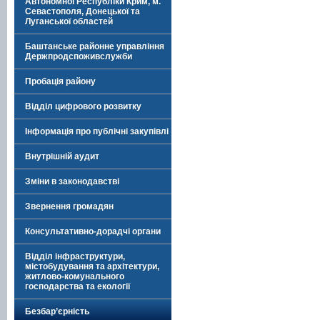
Автономної Республіки Крим, м.
Севастополя, Донецької та
Луганської областей
Баштанське районне управління
Держпродспоживслужби
Пробація району
Відділ цифрового розвитку
Інформація про публічні закупівлі
Внутрішній аудит
Зміни в законодавстві
Звернення громадян
Консультативно-дорадчі органи
Відділ інфраструктури,
містобудування та архітектури,
житлово-комунального
господарства та екології
Безбар’єрність