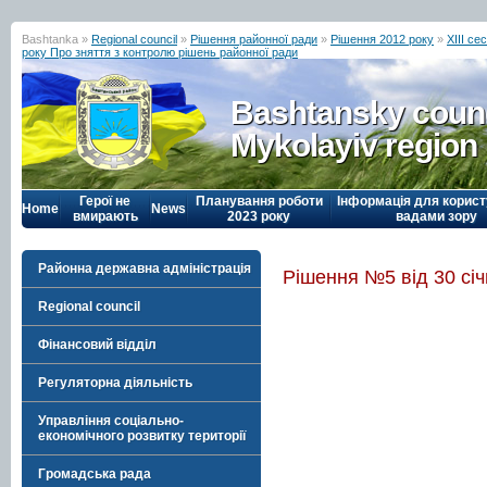
Bashtanka »
Regional council
»
Рішення районної ради
»
Рішення 2012 року
»
ХІІІ се
року Про зняття з контролю рішень районної ради
Bashtansky counc
Mykolayiv region
Герої не
Планування роботи
Інформація для корист
Home
News
вмирають
2023 року
вадами зору
Районна державна адміністрація
Рішення №5 від 30 січ
Regional council
Фінансовий відділ
Регуляторна діяльність
Управління соціально-
економічного розвитку території
Громадська рада