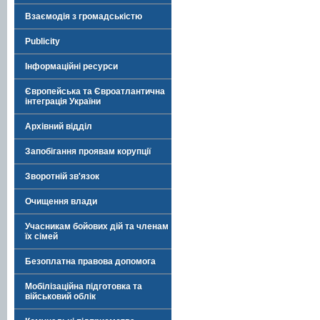
Взаємодія з громадськістю
Publicity
Інформаційні ресурси
Європейська та Євроатлантична
інтеграція України
Архівний відділ
Запобігання проявам корупції
Зворотній зв'язок
Очищення влади
Учасникам бойових дій та членам
їх сімей
Безоплатна правова допомога
Мобілізаційна підготовка та
військовий облік