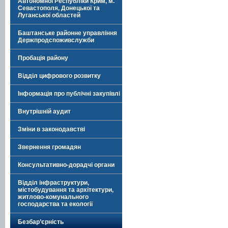
Автономної Республіки Крим, м.
Севастополя, Донецької та
Луганської областей
Баштанське районне управління
Держпродспоживслужби
Пробація району
Відділ цифрового розвитку
Інформація про публічні закупівлі
Внутрішній аудит
Зміни в законодавстві
Звернення громадян
Консультативно-дорадчі органи
Відділ інфраструктури,
містобудування та архітектури,
житлово-комунального
господарства та екології
Безбар’єрність