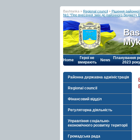
Bashtanka »
Regional council
»
Рішення районної
№1 "Про внесення змін до районного бюджету Б
Bas
Myk
Герої не
Планування р
Home
News
вмирають
2023 рок
Районна державна адміністрація
Regional council
Фінансовий відділ
Регуляторна діяльність
Управління соціально-
економічного розвитку території
Громадська рада