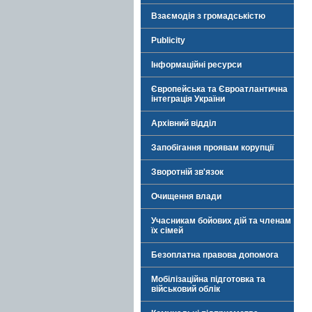
Взаємодія з громадськістю
Publicity
Інформаційні ресурси
Європейська та Євроатлантична
інтеграція України
Архівний відділ
Запобігання проявам корупції
Зворотній зв'язок
Очищення влади
Учасникам бойових дій та членам
їх сімей
Безоплатна правова допомога
Мобілізаційна підготовка та
військовий облік