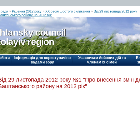
 ради
»
Рішення 2012 року
»
ХХ сесія шостого скликання
»
Від 29 листопада 2012 року
аштанського району на 2012 рік"
htansky council
olayiv region
оботи
Інформація для користувачів з
Учасникам бойових дій та
Е
у
вадами зору
членам їх сімей
з
Від 29 листопада 2012 року №1 "Про внесення змін 
Баштанського району на 2012 рік"