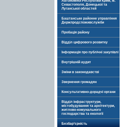
Автономної Республіки Крим, м.
Севастополя, Донецької та
Луганської областей
Баштанське районне управління
Держпродспоживслужби
Пробація району
Відділ цифрового розвитку
Інформація про публічні закупівлі
Внутрішній аудит
Зміни в законодавстві
Звернення громадян
Консультативно-дорадчі органи
Відділ інфраструктури,
містобудування та архітектури,
житлово-комунального
господарства та екології
Безбар’єрність