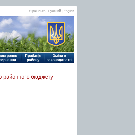
Українська
|
Русский
| English
лектронне
Пробація
Зміни в
вернення
району
законодавстві
до районного бюджету