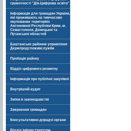
грамотності "Дія.Цифрова освіта"
Інформація для громадян України,
які проживають на тимчасово
окупованих територіях
Автономної Республіки Крим, м.
Севастополя, Донецької та
Луганської областей
Баштанське районне управління
Держпродспоживслужби
Пробація району
Відділ цифрового розвитку
Інформація про публічні закупівлі
Внутрішній аудит
Зміни в законодавстві
Звернення громадян
Консультативно-дорадчі органи
Відділ інфраструктури,