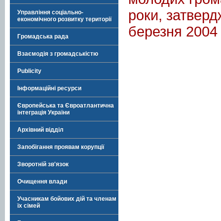
роки, затверд
Управління соціально-
економічного розвитку території
березня 2004
Громадська рада
Взаємодія з громадськістю
Publicity
Інформаційні ресурси
Європейська та Євроатлантична
інтеграція України
Архівний відділ
Запобігання проявам корупції
Зворотній зв'язок
Очищення влади
Учасникам бойових дій та членам
їх сімей