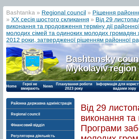
Bashtanka »
Regional council
»
Рішення районн
»
ХХ сесія шостого скликання
»
Від 29 листопа
виконання та продовження терміну дії районн
молодих сімей та одиноких молодих громадян ж
2012 роки, затвердженої рішенням районної ра
Bashtansky counc
Mykolayiv region
Герої не
Планування роботи
Інформація для корист
Home
News
вмирають
2023 року
вадами зору
Районна державна адміністрація
Від 29 листоп
Regional council
виконання та 
Фінансовий відділ
Програми заб
молодих гром
Регуляторна діяльність