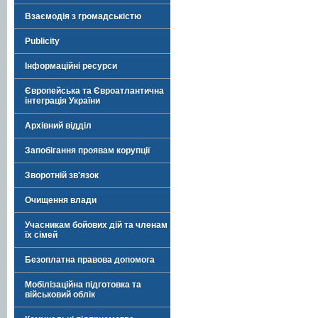
Взаємодія з громадськістю
Publicity
Інформаційні ресурси
Європейська та Євроатлантична
інтеграція України
Архівний відділ
Запобігання проявам корупції
Зворотній зв'язок
Очищення влади
Учасникам бойових дій та членам
їх сімей
Безоплатна правова допомога
Мобілізаційна підготовка та
військовий облік