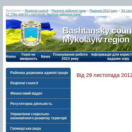
Bashtanka »
Regional council
»
Рішення районної ради
»
Рішення 2012 року
»
ХХ сес
17 "Про зняття з контролю рішення районної ради"
Bashtansky counc
Mykolayiv region
Герої не
Планування роботи
Інформація для корист
Home
News
вмирають
2023 року
вадами зору
Районна державна адміністрація
Від 29 листопада 2012
Regional council
Фінансовий відділ
Регуляторна діяльність
Управління соціально-
економічного розвитку території
Громадська рада