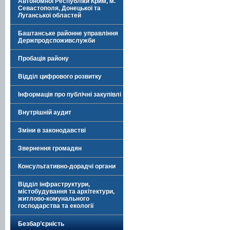
Автономної Республіки Крим, м.
Севастополя, Донецької та
Луганської областей
Баштанське районне управління
Держпродспоживслужби
Пробація району
Відділ цифрового розвитку
Інформація про публічні закупівлі
Внутрішній аудит
Зміни в законодавстві
Звернення громадян
Консультативно-дорадчі органи
Відділ інфраструктури,
містобудування та архітектури,
житлово-комунального
господарства та екології
Безбар’єрність