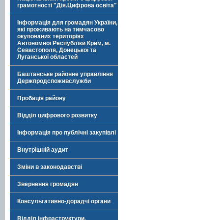
грамотності "Дія.Цифрова освіта"
Інформація для громадян України,
які проживають на тимчасово
окупованих територіях
Автономної Республіки Крим, м.
Севастополя, Донецької та
Луганської областей
Баштанське районне управління
Держпродспоживслужби
Пробація району
Відділ цифрового розвитку
Інформація про публічні закупівлі
Внутрішній аудит
Зміни в законодавстві
Звернення громадян
Консультативно-дорадчі органи
Відділ інфраструктури,