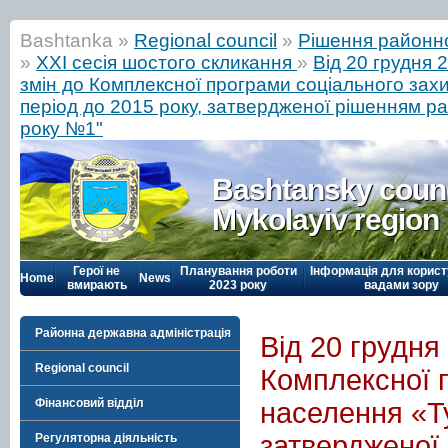
Bashtanka »
Regional council
»
Рішення районн
»
ХХІ сесія шостого скликання
»
Від 20 грудня 
змін до Комплексної програми соціального зах
період до 2015 року, затвердженої рішенням ра
року №1"
Bashtansky counc
Mykolayiv region
Герої не
Планування роботи
Інформація для корист
Home
News
вмирають
2023 року
вадами зору
Районна державна адміністрація
Від 20 грудня
Regional council
Комплексної 
Фінансовий відділ
населення «Ту
затвердженої 
Регуляторна діяльність