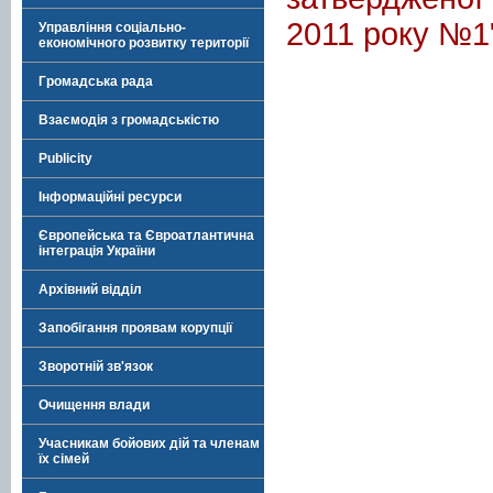
2011 року №1
Управління соціально-
економічного розвитку території
Громадська рада
Взаємодія з громадськістю
Publicity
Інформаційні ресурси
Європейська та Євроатлантична
інтеграція України
Архівний відділ
Запобігання проявам корупції
Зворотній зв'язок
Очищення влади
Учасникам бойових дій та членам
їх сімей