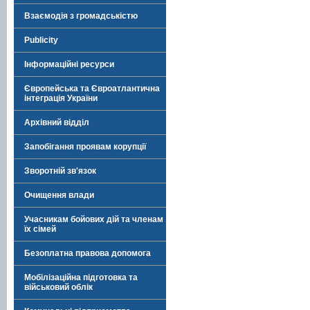
Взаємодія з громадськістю
Publicity
Інформаційні ресурси
Європейська та Євроатлантична
інтеграція України
Архівний відділ
Запобігання проявам корупції
Зворотній зв'язок
Очищення влади
Учасникам бойових дій та членам
їх сімей
Безоплатна правова допомога
Мобілізаційна підготовка та
військовий облік