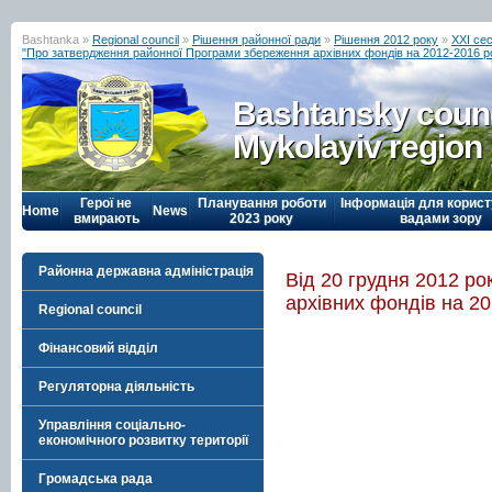
Bashtanka »
Regional council
»
Рішення районної ради
»
Рішення 2012 року
»
ХХІ се
"Про затвердження районної Програми збереження архівних фондів на 2012-2016 р
Bashtansky counc
Mykolayiv region
Герої не
Планування роботи
Інформація для корист
Home
News
вмирають
2023 року
вадами зору
Районна державна адміністрація
Від 20 грудня 2012 р
архівних фондів на 20
Regional council
Фінансовий відділ
Регуляторна діяльність
Управління соціально-
економічного розвитку території
Громадська рада