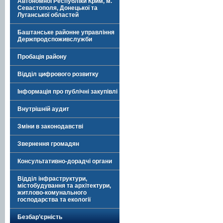
Автономної Республіки Крим, м.
Севастополя, Донецької та
Луганської областей
Баштанське районне управління
Держпродспоживслужби
Пробація району
Відділ цифрового розвитку
Інформація про публічні закупівлі
Внутрішній аудит
Зміни в законодавстві
Звернення громадян
Консультативно-дорадчі органи
Відділ інфраструктури,
містобудування та архітектури,
житлово-комунального
господарства та екології
Безбар’єрність