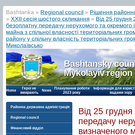
Bashtanka »
Regional council
»
Рішення районн
»
ХХIІ сесія шостого скликання
»
Від 25 грудня
безоплатну передачу нерухомого та окремого 
майна з спільної власності територіальних гро
району у спільну власність територіальних гром
Миколаївсько
Bashtansky counc
Mykolayiv region
Герої не
Планування роботи
Інформація для корист
Home
News
вмирають
2023 року
вадами зору
Районна державна адміністрація
Від 25 грудня
Regional council
передачу нер
Фінансовий відділ
визначеного м