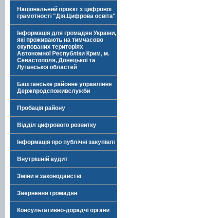
Національний проєкт з цифрової
грамотності "Дія.Цифрова освіта"
Інформація для громадян України,
які проживають на тимчасово
окупованих територіях
Автономної Республіки Крим, м.
Севастополя, Донецької та
Луганської областей
Баштанське районне управління
Держпродспоживслужби
Пробація району
Відділ цифрового розвитку
Інформація про публічні закупівлі
Внутрішній аудит
Зміни в законодавстві
Звернення громадян
Консультативно-дорадчі органи