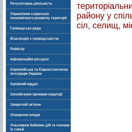
територіальни
Регуляторна діяльність
району у спіл
Управління соціально-
економічного розвитку території
сіл, селищ, м
Громадська рада
Взаємодія з громадськістю
Publicity
Інформаційні ресурси
Європейська та Євроатлантична
інтеграція України
Архівний відділ
Запобігання проявам корупції
Зворотній зв'язок
Очищення влади
Учасникам бойових дій та членам
їх сімей