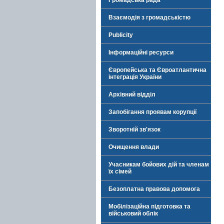
Громадська рада
Взаємодія з громадськістю
Publicity
Інформаційні ресурси
Європейська та Євроатлантична
інтеграція України
Архівний відділ
Запобігання проявам корупції
Зворотній зв'язок
Очищення влади
Учасникам бойових дій та членам
їх сімей
Безоплатна правова допомога
Мобілізаційна підготовка та
військовий облік