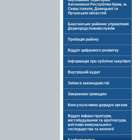
окупованих територіях
Автономної Республіки Крим, м.
Севастополя, Донецької та
Луганської областей
Баштанське районне управління
Держпродспоживслужби
Пробація району
Відділ цифрового розвитку
Інформація про публічні закупівлі
Внутрішній аудит
Зміни в законодавстві
Звернення громадян
Консультативно-дорадчі органи
Відділ інфраструктури,
містобудування та архітектури,
житлово-комунального
господарства та екології