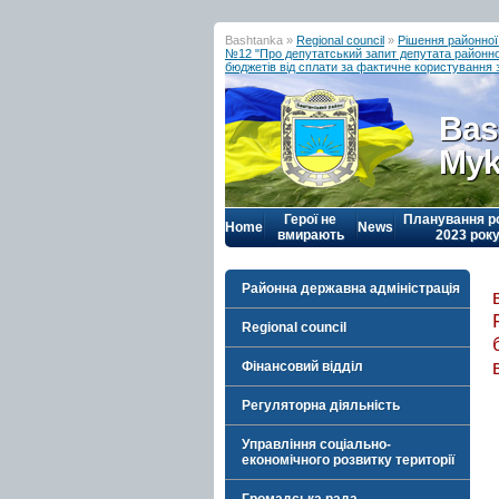
Bashtanka »
Regional council
»
Рішення районної
№12 "Про депутатський запит депутата районної
бюджетів від сплати за фактичне користування
Bas
Myk
Герої не
Планування р
Home
News
вмирають
2023 рок
Районна державна адміністрація
Regional council
Фінансовий відділ
Регуляторна діяльність
Управління соціально-
економічного розвитку території