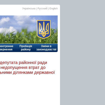
Українська
|
Русский
| English
лектронне
Пробація
Зміни в
вернення
району
законодавстві
 депутата районної ради
о недопущення втрат до
льними ділянками державної