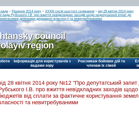
 ради
»
Рішення 2014 року
»
ХХХІІІ сесія шостого скликання
»
від 28 квітня 2014 року
 ради Рубського І.В. про вжиття невідкладних заходів щодо недопущення втрат до
 земельними ділянками державної власності та невитребуваними
htansky council
olayiv region
оботи
Інформація для користувачів з
Учасникам бойових дій та
Е
у
вадами зору
членам їх сімей
з
від 28 квітня 2014 року №12 "Про депутатський запит
Рубського І.В. про вжиття невідкладних заходів щод
бюджетів від сплати за фактичне користування земе
власності та невитребуваними