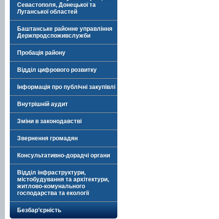
Севастополя, Донецької та
Луганської областей
Баштанське районне управління
Держпродспоживслужби
Пробація району
Відділ цифрового розвитку
Інформація про публічні закупівлі
Внутрішній аудит
Зміни в законодавстві
Звернення громадян
Консультативно-дорадчі органи
Відділ інфраструктури,
містобудування та архітектури,
житлово-комунального
господарства та екології
Безбар’єрність