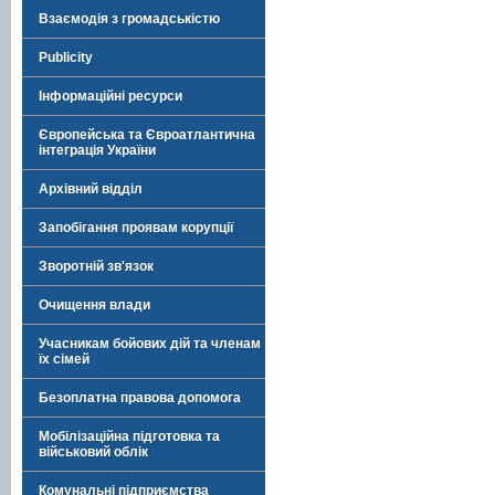
Взаємодія з громадськістю
Publicity
Інформаційні ресурси
Європейська та Євроатлантична
інтеграція України
Архівний відділ
Запобігання проявам корупції
Зворотній зв'язок
Очищення влади
Учасникам бойових дій та членам
їх сімей
Безоплатна правова допомога
Мобілізаційна підготовка та
військовий облік
Комунальні підприємства