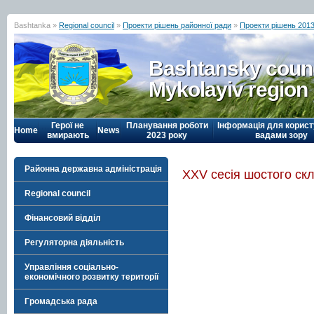
Bashtanka »
Regional council
»
Проекти рішень районної ради
»
Проекти рішень 2013
Bashtansky counc
Mykolayiv region
Герої не
Планування роботи
Інформація для корист
Home
News
вмирають
2023 року
вадами зору
Районна державна адміністрація
ХХV сесія шостого ск
Regional council
Фінансовий відділ
Регуляторна діяльність
Управління соціально-
економічного розвитку території
Громадська рада