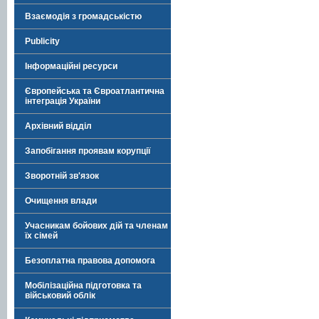
Взаємодія з громадськістю
Publicity
Інформаційні ресурси
Європейська та Євроатлантична
інтеграція України
Архівний відділ
Запобігання проявам корупції
Зворотній зв'язок
Очищення влади
Учасникам бойових дій та членам
їх сімей
Безоплатна правова допомога
Мобілізаційна підготовка та
військовий облік