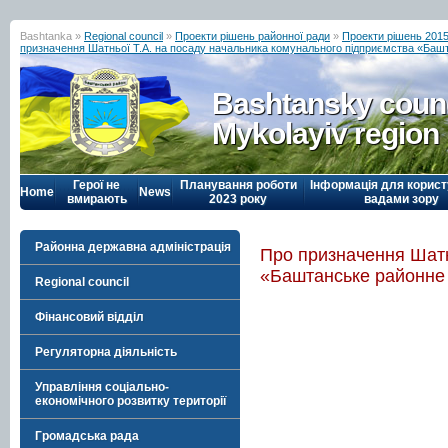
Bashtanka »
Regional council
»
Проекти рішень районної ради
»
Проекти рішень 2015
призначення Шатньої Т.А. на посаду начальника комунального підприємства «Башта
Bashtansky counc
Mykolayiv region
Герої не
Планування роботи
Інформація для корист
Home
News
вмирають
2023 року
вадами зору
Районна державна адміністрація
Про призначення Шатн
«Баштанське районне 
Regional council
Фінансовий відділ
Регуляторна діяльність
Управління соціально-
економічного розвитку території
Громадська рада