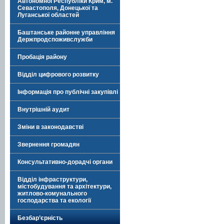
Автономної Республіки Крим, м.
Севастополя, Донецької та
Луганської областей
Баштанське районне управління
Держпродспоживслужби
Пробація району
Відділ цифрового розвитку
Інформація про публічні закупівлі
Внутрішній аудит
Зміни в законодавстві
Звернення громадян
Консультативно-дорадчі органи
Відділ інфраструктури,
містобудування та архітектури,
житлово-комунального
господарства та екології
Безбар’єрність