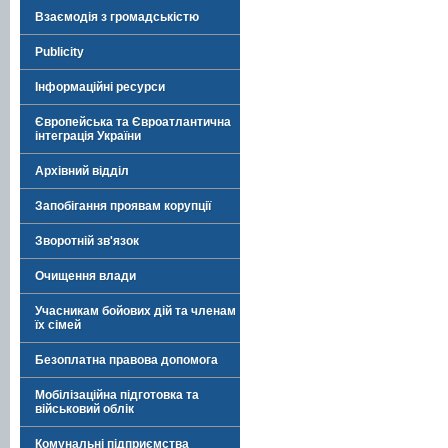
Взаємодія з громадськістю
Publicity
Інформаційні ресурси
Європейська та Євроатлантична
інтеграція України
Архівний відділ
Запобігання проявам корупції
Зворотній зв'язок
Очищення влади
Учасникам бойових дій та членам
їх сімей
Безоплатна правова допомога
Мобілізаційна підготовка та
військовий облік
Комунальні підприємства