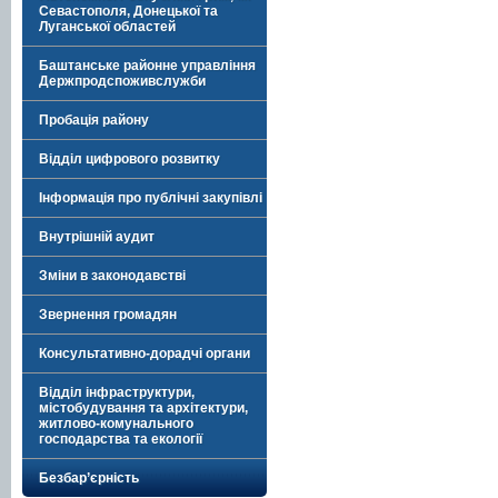
Севастополя, Донецької та
Луганської областей
Баштанське районне управління
Держпродспоживслужби
Пробація району
Відділ цифрового розвитку
Інформація про публічні закупівлі
Внутрішній аудит
Зміни в законодавстві
Звернення громадян
Консультативно-дорадчі органи
Відділ інфраструктури,
містобудування та архітектури,
житлово-комунального
господарства та екології
Безбар’єрність