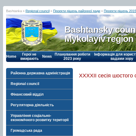
Bashtanka »
Regional council
»
Проекти рішень районної ради
»
Проекти рішень 2015
Bashtansky counc
Mykolayiv region
Герої не
Планування роботи
Інформація для корист
Home
News
вмирають
2023 року
вадами зору
Районна державна адміністрація
ХХХХІІ сесія шостого
Regional council
Фінансовий відділ
Регуляторна діяльність
Управління соціально-
економічного розвитку території
Громадська рада