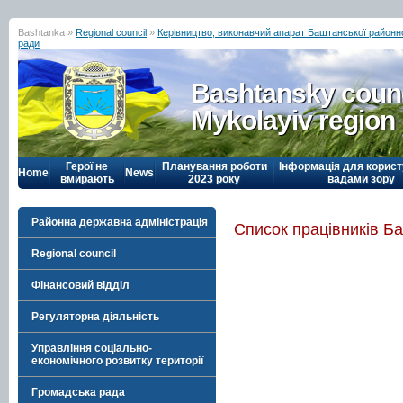
Bashtanka »
Regional council
»
Керівництво, виконавчий апарат Баштанської районн
ради
Bashtansky counc
Mykolayiv region
Герої не
Планування роботи
Інформація для корист
Home
News
вмирають
2023 року
вадами зору
Районна державна адміністрація
Список працівників Б
Regional council
Фінансовий відділ
Регуляторна діяльність
Управління соціально-
економічного розвитку території
Громадська рада