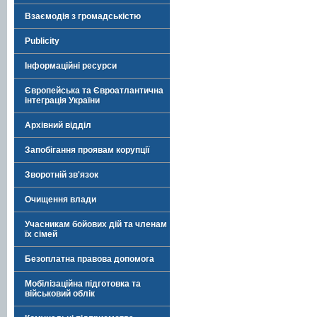
Взаємодія з громадськістю
Publicity
Інформаційні ресурси
Європейська та Євроатлантична
інтеграція України
Архівний відділ
Запобігання проявам корупції
Зворотній зв'язок
Очищення влади
Учасникам бойових дій та членам
їх сімей
Безоплатна правова допомога
Мобілізаційна підготовка та
військовий облік