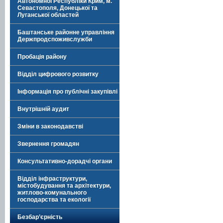
Автономної Республіки Крим, м.
Севастополя, Донецької та
Луганської областей
Баштанське районне управління
Держпродспоживслужби
Пробація району
Відділ цифрового розвитку
Інформація про публічні закупівлі
Внутрішній аудит
Зміни в законодавстві
Звернення громадян
Консультативно-дорадчі органи
Відділ інфраструктури,
містобудування та архітектури,
житлово-комунального
господарства та екології
Безбар’єрність