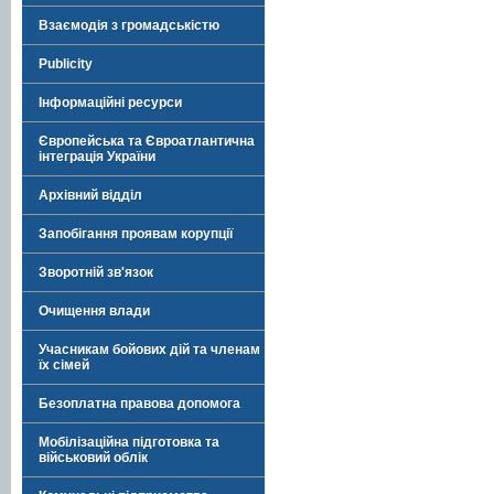
Взаємодія з громадськістю
Publicity
Інформаційні ресурси
Європейська та Євроатлантична
інтеграція України
Архівний відділ
Запобігання проявам корупції
Зворотній зв'язок
Очищення влади
Учасникам бойових дій та членам
їх сімей
Безоплатна правова допомога
Мобілізаційна підготовка та
військовий облік