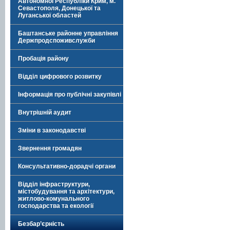
Автономної Республіки Крим, м.
Севастополя, Донецької та
Луганської областей
Баштанське районне управління
Держпродспоживслужби
Пробація району
Відділ цифрового розвитку
Інформація про публічні закупівлі
Внутрішній аудит
Зміни в законодавстві
Звернення громадян
Консультативно-дорадчі органи
Відділ інфраструктури,
містобудування та архітектури,
житлово-комунального
господарства та екології
Безбар’єрність