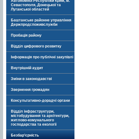
Автономної Республіки Крим, м.
Севастополя, Донецької та
Луганської областей
Баштанське районне управління
Держпродспоживслужби
Пробація району
Відділ цифрового розвитку
Інформація про публічні закупівлі
Внутрішній аудит
Зміни в законодавстві
Звернення громадян
Консультативно-дорадчі органи
Відділ інфраструктури,
містобудування та архітектури,
житлово-комунального
господарства та екології
Безбар’єрність