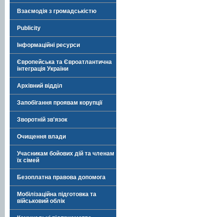
Взаємодія з громадськістю
Publicity
Інформаційні ресурси
Європейська та Євроатлантична
інтеграція України
Архівний відділ
Запобігання проявам корупції
Зворотній зв'язок
Очищення влади
Учасникам бойових дій та членам
їх сімей
Безоплатна правова допомога
Мобілізаційна підготовка та
військовий облік