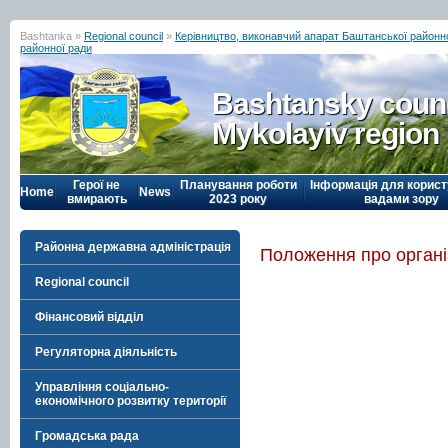
Bashtanka »
Regional council
»
Керівництво, виконавчий апарат Баштанської районн
районної ради
Bashtansky counc
Mykolayiv region
Герої не
Планування роботи
Інформація для корист
Home
News
вмирають
2023 року
вадами зору
Районна державна адміністрація
Положення про органі
Regional council
Фінансовий відділ
Регуляторна діяльність
Управління соціально-
економічного розвитку території
Громадська рада