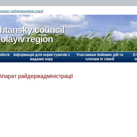
Апарат райдержадміністрації
htansky council
olayiv region
оботи
Інформація для користувачів з
Учасникам бойових дій та
Е
у
вадами зору
членам їх сімей
з
Апарат райдержадміністрації