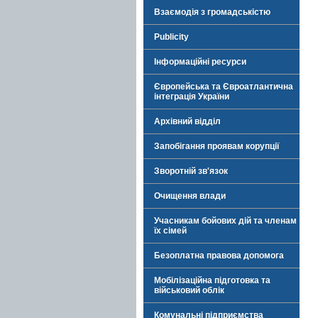
Взаємодія з громадськістю
Publicity
Інформаційні ресурси
Європейська та Євроатлантична
інтеграція України
Архівний відділ
Запобігання проявам корупції
Зворотній зв'язок
Очищення влади
Учасникам бойових дій та членам
їх сімей
Безоплатна правова допомога
Мобілізаційна підготовка та
військовий облік
Комунальні підприємства