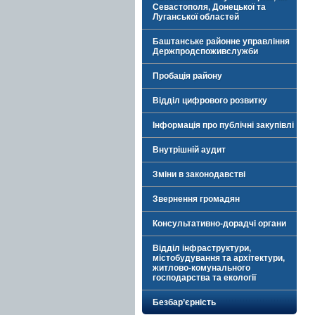
Севастополя, Донецької та
Луганської областей
Баштанське районне управління
Держпродспоживслужби
Пробація району
Відділ цифрового розвитку
Інформація про публічні закупівлі
Внутрішній аудит
Зміни в законодавстві
Звернення громадян
Консультативно-дорадчі органи
Відділ інфраструктури,
містобудування та архітектури,
житлово-комунального
господарства та екології
Безбар’єрність