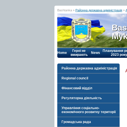
Bashtanka »
Районна державна адміністрація
»
Bas
Myk
Герої не
Планування р
Home
News
вмирають
2023 рок
Районна державна адміністрація
Regional council
Фінансовий відділ
Регуляторна діяльність
Управління соціально-
економічного розвитку території
Громадська рада