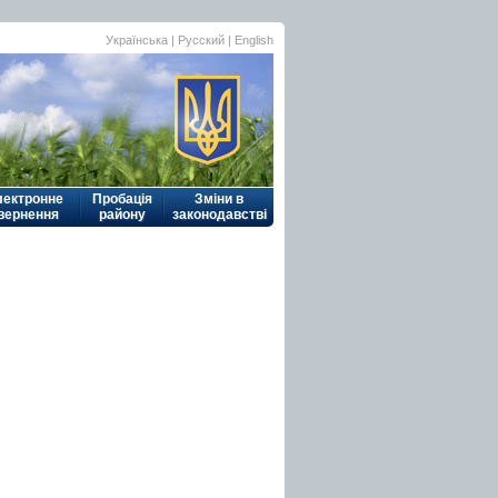
Українська
|
Русский
| English
лектронне
Пробація
Зміни в
вернення
району
законодавстві