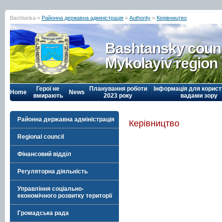
Bashtanka »
Районна державна адміністрація
»
Authority
»
Керівництво
Bashtansky counc
Mykolayiv region
Герої не
Планування роботи
Інформація для корист
Home
News
вмирають
2023 року
вадами зору
Районна державна адміністрація
Керівництво
Regional council
Фінансовий відділ
Регуляторна діяльність
Управління соціально-
економічного розвитку території
Громадська рада