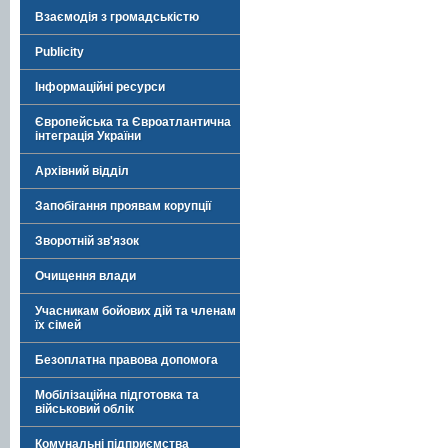
Взаємодія з громадськістю
Publicity
Інформаційні ресурси
Європейська та Євроатлантична
інтеграція України
Архівний відділ
Запобігання проявам корупції
Зворотній зв'язок
Очищення влади
Учасникам бойових дій та членам
їх сімей
Безоплатна правова допомога
Мобілізаційна підготовка та
військовий облік
Комунальні підприємства