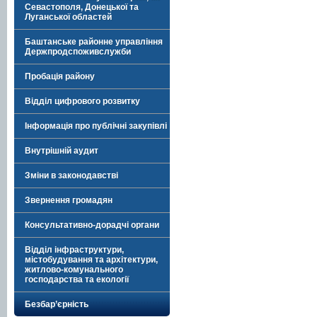
Севастополя, Донецької та
Луганської областей
Баштанське районне управління
Держпродспоживслужби
Пробація району
Відділ цифрового розвитку
Інформація про публічні закупівлі
Внутрішній аудит
Зміни в законодавстві
Звернення громадян
Консультативно-дорадчі органи
Відділ інфраструктури,
містобудування та архітектури,
житлово-комунального
господарства та екології
Безбар’єрність