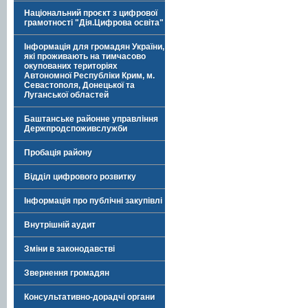
Національний проєкт з цифрової
грамотності "Дія.Цифрова освіта"
Інформація для громадян України,
які проживають на тимчасово
окупованих територіях
Автономної Республіки Крим, м.
Севастополя, Донецької та
Луганської областей
Баштанське районне управління
Держпродспоживслужби
Пробація району
Відділ цифрового розвитку
Інформація про публічні закупівлі
Внутрішній аудит
Зміни в законодавстві
Звернення громадян
Консультативно-дорадчі органи