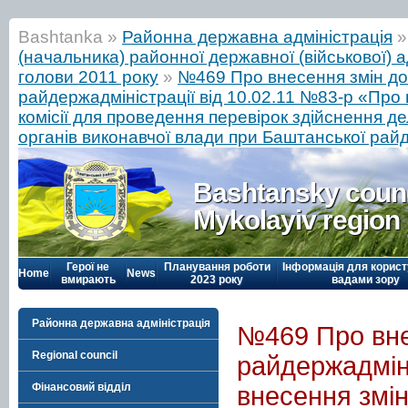
Bashtanka »
Районна державна адміністрація
(начальника) районної державної (військової) а
голови 2011 року
»
№469 Про внесення змін до
райдержадміністрації від 10.02.11 №83-р «Про 
комісії для проведення перевірок здійснення 
органів виконавчої влади при Баштанської райд
Bashtansky counc
Mykolayiv region
Герої не
Планування роботи
Інформація для корист
Home
News
вмирають
2023 року
вадами зору
Районна державна адміністрація
№469 Про вне
Regional council
райдержадміні
Фінансовий відділ
внесення змін