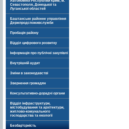
Автономної Республіки Крим, м.
Севастополя, Донецької та
Луганської областей
Баштанське районне управління
Держпродспоживслужби
Пробація району
Відділ цифрового розвитку
Інформація про публічні закупівлі
Внутрішній аудит
Зміни в законодавстві
Звернення громадян
Консультативно-дорадчі органи
Відділ інфраструктури,
містобудування та архітектури,
житлово-комунального
господарства та екології
Безбар’єрність