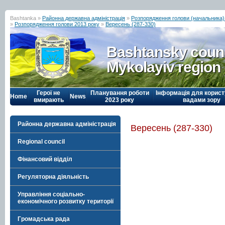
Bashtanka »
Районна державна адміністрація
»
Розпорядження голови (начальника) р
»
Розпорядження голови 2013 року
»
Вересень (287-330)
Bashtansky counc
Mykolayiv region
Герої не
Планування роботи
Інформація для корист
Home
News
вмирають
2023 року
вадами зору
Районна державна адміністрація
Вересень (287-330)
Regional council
Фінансовий відділ
Регуляторна діяльність
Управління соціально-
економічного розвитку території
Громадська рада