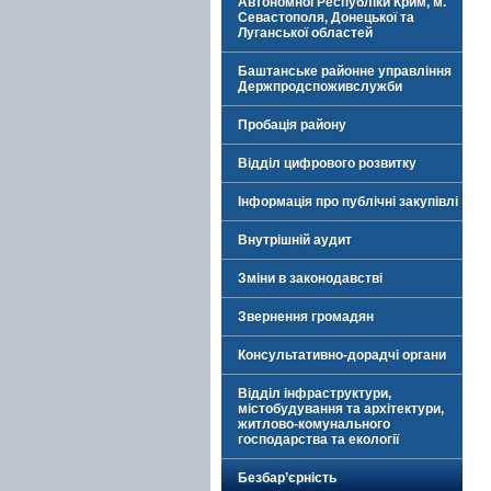
Автономної Республіки Крим, м.
Севастополя, Донецької та
Луганської областей
Баштанське районне управління
Держпродспоживслужби
Пробація району
Відділ цифрового розвитку
Інформація про публічні закупівлі
Внутрішній аудит
Зміни в законодавстві
Звернення громадян
Консультативно-дорадчі органи
Відділ інфраструктури,
містобудування та архітектури,
житлово-комунального
господарства та екології
Безбар’єрність