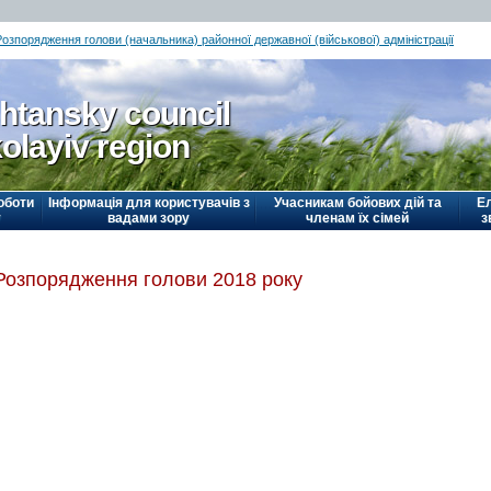
Розпорядження голови (начальника) районної державної (військової) адміністрації
htansky council
olayiv region
оботи
Інформація для користувачів з
Учасникам бойових дій та
Е
у
вадами зору
членам їх сімей
з
Розпорядження голови 2018 року