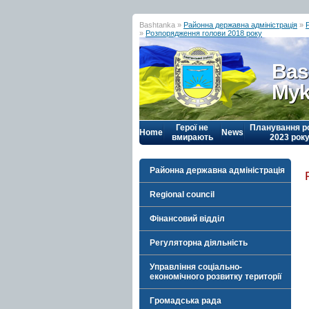
Bashtanka »
Районна державна адміністрація
»
»
Розпорядження голови 2018 року
Bas
Myk
Герої не
Планування р
Home
News
вмирають
2023 рок
Районна державна адміністрація
Regional council
Фінансовий відділ
Регуляторна діяльність
Управління соціально-
економічного розвитку території
Громадська рада