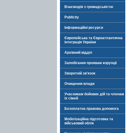
Взаємодія з громадськістю
Publicity
Інформаційні ресурси
Європейська та Євроатлантична
інтеграція України
Архівний відділ
Запобігання проявам корупції
Зворотній зв'язок
Очищення влади
Учасникам бойових дій та членам
їх сімей
Безоплатна правова допомога
Мобілізаційна підготовка та
військовий облік