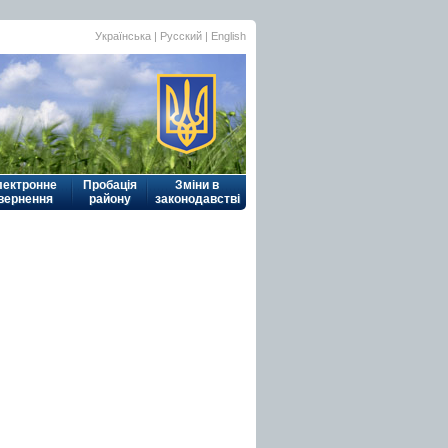
Українська
|
Русский
| English
лектронне
Пробація
Зміни в
вернення
району
законодавстві