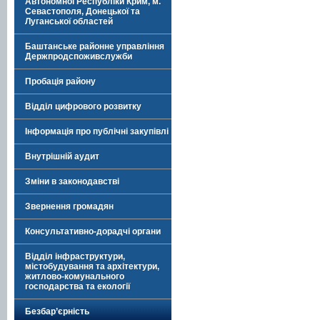
Автономної Республіки Крим, м.
Севастополя, Донецької та
Луганської областей
Баштанське районне управління
Держпродспоживслужби
Пробація району
Відділ цифрового розвитку
Інформація про публічні закупівлі
Внутрішній аудит
Зміни в законодавстві
Звернення громадян
Консультативно-дорадчі органи
Відділ інфраструктури,
містобудування та архітектури,
житлово-комунального
господарства та екології
Безбар’єрність