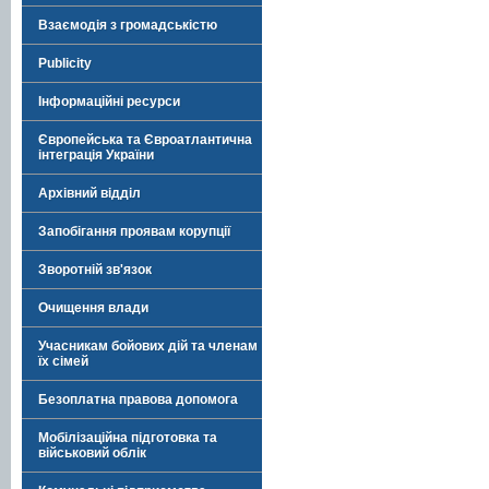
Взаємодія з громадськістю
Publicity
Інформаційні ресурси
Європейська та Євроатлантична
інтеграція України
Архівний відділ
Запобігання проявам корупції
Зворотній зв'язок
Очищення влади
Учасникам бойових дій та членам
їх сімей
Безоплатна правова допомога
Мобілізаційна підготовка та
військовий облік