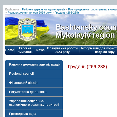
Bashtanka »
Районна державна адміністрація
»
Розпорядження голови (начальника) р
»
Розпорядження голови 2019 року
»
Грудень (266-288)
Bashtansky counc
Mykolayiv region
Герої не
Планування роботи
Інформація для корист
Home
News
вмирають
2023 року
вадами зору
Районна державна адміністрація
Грудень (266-288)
Regional council
Фінансовий відділ
Регуляторна діяльність
Управління соціально-
економічного розвитку території
Громадська рада