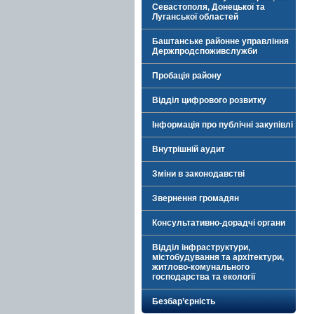
Севастополя, Донецької та
Луганської областей
Баштанське районне управління
Держпродспоживслужби
Пробація району
Відділ цифрового розвитку
Інформація про публічні закупівлі
Внутрішній аудит
Зміни в законодавстві
Звернення громадян
Консультативно-дорадчі органи
Відділ інфраструктури,
містобудування та архітектури,
житлово-комунального
господарства та екології
Безбар’єрність