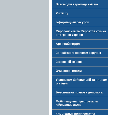
Взаємодія з громадськістю
Publicity
Інформаційні ресурси
Європейська та Євроатлантична
інтеграція України
Архівний відділ
Запобігання проявам корупції
Зворотній зв'язок
Очищення влади
Учасникам бойових дій та членам
їх сімей
Безоплатна правова допомога
Мобілізаційна підготовка та
військовий облік
Комунальні підприємства