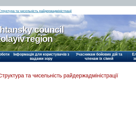
Структура та чисельність райдержадміністрації
htansky council
olayiv region
оботи
Інформація для користувачів з
Учасникам бойових дій та
Е
у
вадами зору
членам їх сімей
з
Структура та чисельність райдержадміністрації