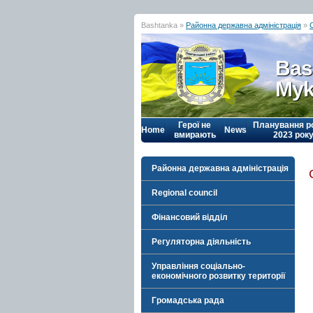
Bashtanka »
Районна державна адміністрація
»
Bas
Myk
Герої не
Планування р
Home
News
вмирають
2023 рок
Районна державна адміністрація
Regional council
Фінансовий відділ
Регуляторна діяльність
Управління соціально-
економічного розвитку території
Громадська рада