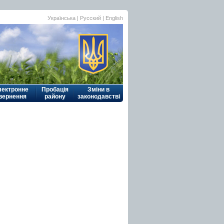
Українська
|
Русский
| English
лектронне
Пробація
Зміни в
вернення
району
законодавстві