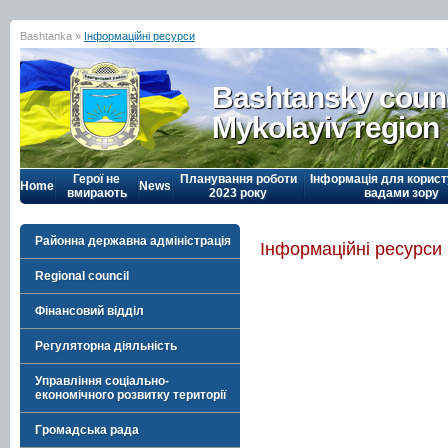
Bashtanka »
Інформаційні ресурси
Bashtansky counc
Mykolayiv region
Герої не
Планування роботи
Інформація для корист
Home
News
вмирають
2023 року
вадами зору
Районна державна адміністрація
Інформаційні ресурси
Regional council
Фінансовий відділ
Регуляторна діяльність
Управління соціально-
економічного розвитку території
Громадська рада