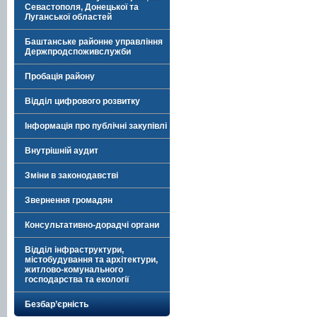
Севастополя, Донецької та
Луганської областей
Баштанське районне управління
Держпродспоживслужби
Пробація району
Відділ цифрового розвитку
Інформація про публічні закупівлі
Внутрішній аудит
Зміни в законодавстві
Звернення громадян
Консультативно-дорадчі органи
Відділ інфраструктури,
містобудування та архітектури,
житлово-комунального
господарства та екології
Безбар’єрність