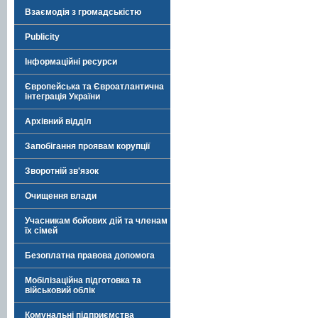
Взаємодія з громадськістю
Publicity
Інформаційні ресурси
Європейська та Євроатлантична
інтеграція України
Архівний відділ
Запобігання проявам корупції
Зворотній зв'язок
Очищення влади
Учасникам бойових дій та членам
їх сімей
Безоплатна правова допомога
Мобілізаційна підготовка та
військовий облік
Комунальні підприємства