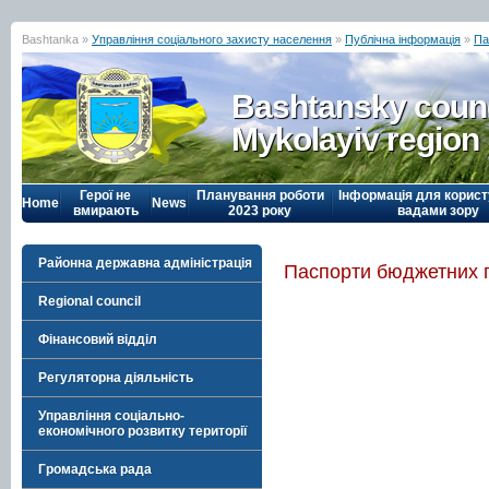
Bashtanka »
Управління соціального захисту населення
»
Публічна інформація
»
Па
Bashtansky counc
Mykolayiv region
Герої не
Планування роботи
Інформація для корист
Home
News
вмирають
2023 року
вадами зору
Районна державна адміністрація
Паспорти бюджетних 
Regional council
Фінансовий відділ
Регуляторна діяльність
Управління соціально-
економічного розвитку території
Громадська рада