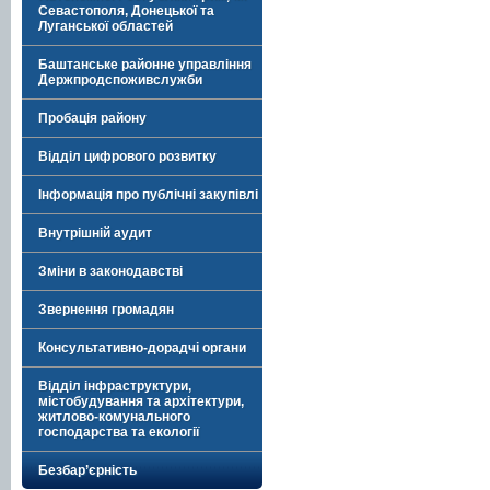
Севастополя, Донецької та
Луганської областей
Баштанське районне управління
Держпродспоживслужби
Пробація району
Відділ цифрового розвитку
Інформація про публічні закупівлі
Внутрішній аудит
Зміни в законодавстві
Звернення громадян
Консультативно-дорадчі органи
Відділ інфраструктури,
містобудування та архітектури,
житлово-комунального
господарства та екології
Безбар’єрність