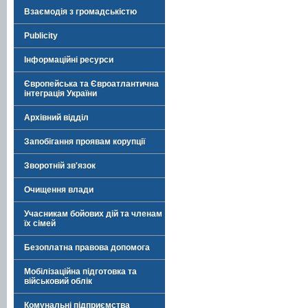
Взаємодія з громадськістю
Publicity
Інформаційні ресурси
Європейська та Євроатлантична
інтеграція України
Архівний відділ
Запобігання проявам корупції
Зворотній зв'язок
Очищення влади
Учасникам бойових дій та членам
їх сімей
Безоплатна правова допомога
Мобілізаційна підготовка та
військовий облік
Комунальні підприємства