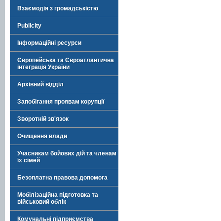
Взаємодія з громадськістю
Publicity
Інформаційні ресурси
Європейська та Євроатлантична
інтеграція України
Архівний відділ
Запобігання проявам корупції
Зворотній зв'язок
Очищення влади
Учасникам бойових дій та членам
їх сімей
Безоплатна правова допомога
Мобілізаційна підготовка та
військовий облік
Комунальні підприємства