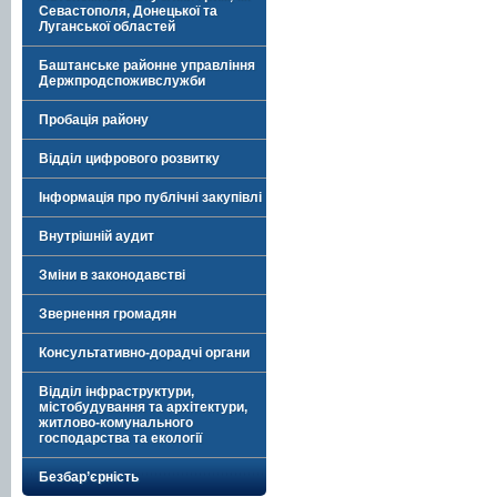
Севастополя, Донецької та
Луганської областей
Баштанське районне управління
Держпродспоживслужби
Пробація району
Відділ цифрового розвитку
Інформація про публічні закупівлі
Внутрішній аудит
Зміни в законодавстві
Звернення громадян
Консультативно-дорадчі органи
Відділ інфраструктури,
містобудування та архітектури,
житлово-комунального
господарства та екології
Безбар’єрність