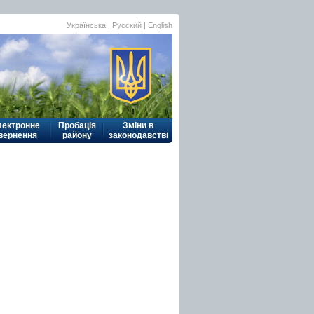
Українська
|
Русский
| English
лектронне
Пробація
Зміни в
вернення
району
законодавстві