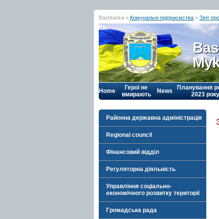
Bashtanka »
Комунальні підприємства
»
Звіт пр
Bas
Myk
Герої не
Планування р
Home
News
вмирають
2023 рок
Районна державна адміністрація
Regional council
Фінансовий відділ
Регуляторна діяльність
Управління соціально-
економічного розвитку території
Громадська рада