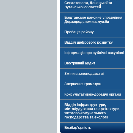
Севастополя, Донецької та
Луганської областей
Баштанське районне управління
Держпродспоживслужби
Пробація району
Відділ цифрового розвитку
Інформація про публічні закупівлі
Внутрішній аудит
Зміни в законодавстві
Звернення громадян
Консультативно-дорадчі органи
Відділ інфраструктури,
містобудування та архітектури,
житлово-комунального
господарства та екології
Безбар’єрність