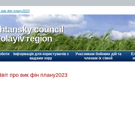
о вик фін плану2023
htansky council
olayiv region
оботи
Інформація для користувачів з
Учасникам бойових дій та
Е
у
вадами зору
членам їх сімей
з
Звіт про вик фін плану2023