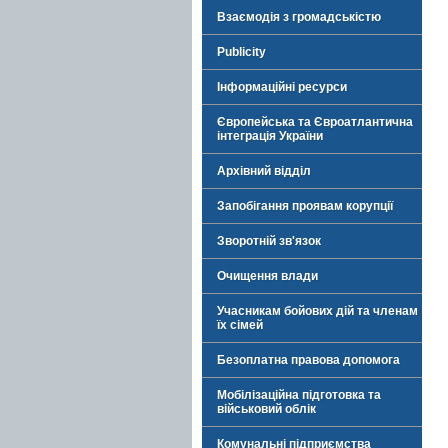
Взаємодія з громадськістю
Publicity
Інформаційні ресурси
Європейська та Євроатлантична
інтеграція України
Архівний відділ
Запобігання проявам корупції
Зворотній зв'язок
Очищення влади
Учасникам бойових дій та членам
їх сімей
Безоплатна правова допомога
Мобілізаційна підготовка та
військовий облік
Комунальні підприємства