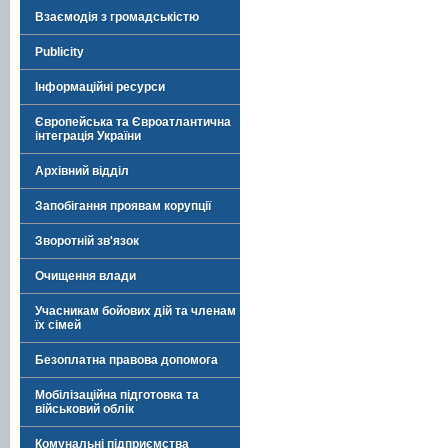
Взаємодія з громадськістю
Publicity
Інформаційні ресурси
Європейська та Євроатлантична
інтеграція України
Архівний відділ
Запобігання проявам корупції
Зворотній зв'язок
Очищення влади
Учасникам бойових дій та членам
їх сімей
Безоплатна правова допомога
Мобілізаційна підготовка та
військовий облік
Комунальні підприємства