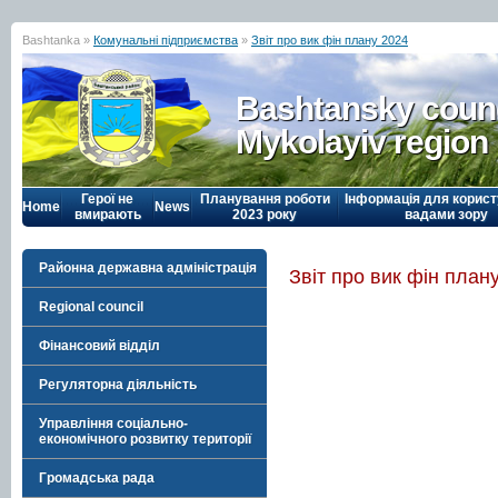
Bashtanka »
Комунальні підприємства
»
Звіт про вик фін плану 2024
Bashtansky counc
Mykolayiv region
Герої не
Планування роботи
Інформація для корист
Home
News
вмирають
2023 року
вадами зору
Районна державна адміністрація
Звіт про вик фін план
Regional council
Фінансовий відділ
Регуляторна діяльність
Управління соціально-
економічного розвитку території
Громадська рада