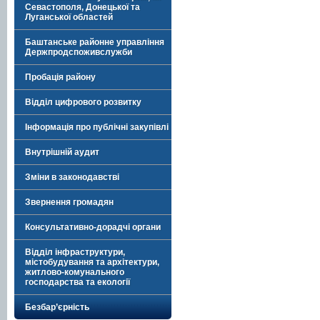
Севастополя, Донецької та
Луганської областей
Баштанське районне управління
Держпродспоживслужби
Пробація району
Відділ цифрового розвитку
Інформація про публічні закупівлі
Внутрішній аудит
Зміни в законодавстві
Звернення громадян
Консультативно-дорадчі органи
Відділ інфраструктури,
містобудування та архітектури,
житлово-комунального
господарства та екології
Безбар’єрність