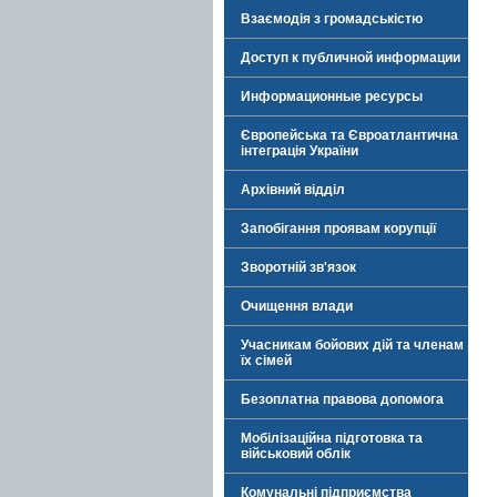
Взаємодія з громадськістю
Доступ к публичной информации
Информационные ресурсы
Європейська та Євроатлантична
інтеграція України
Архівний відділ
Запобігання проявам корупції
Зворотній зв'язок
Очищення влади
Учасникам бойових дій та членам
їх сімей
Безоплатна правова допомога
Мобілізаційна підготовка та
військовий облік
Комунальні підприємства