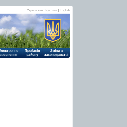
Українська
| Русский |
English
Електронне
Пробація
Зміни в
звернення
району
законодавстві