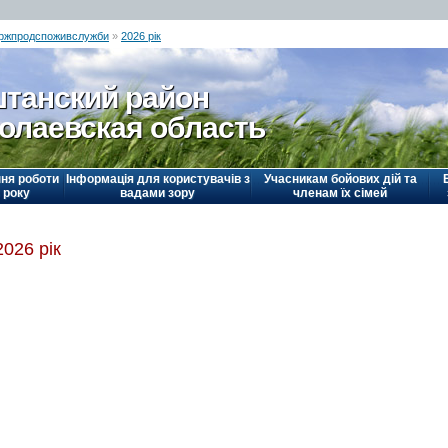
ержпродспоживслужби
»
2026 рік
танский район
олаевская область
ня роботи
Інформація для користувачів з
Учасникам бойових дій та
 року
вадами зору
членам їх сімей
2026 рік