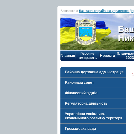
Баштанка »
Баштанське районне управління Д
Баш
Ник
Герої не
Плануван
Главная
Новости
вмирають
2023
Районна державна адміністрація
Районный совет
Фінансовий відділ
Регуляторна діяльність
Управління соціально-
економічного розвитку території
Громадська рада