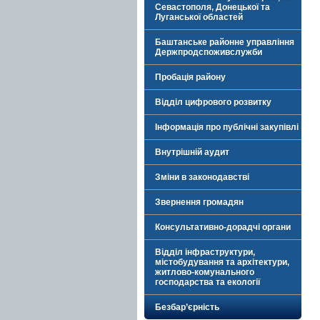
Севастополя, Донецької та
Луганської областей
Баштанське районне управління
Держпродспоживслужби
Пробація району
Відділ цифрового розвитку
Інформація про публічні закупівлі
Внутрішній аудит
Зміни в законодавстві
Звернення громадян
Консультативно-дорадчі органи
Відділ інфраструктури,
містобудування та архітектури,
житлово-комунального
господарства та екології
Безбар’єрність